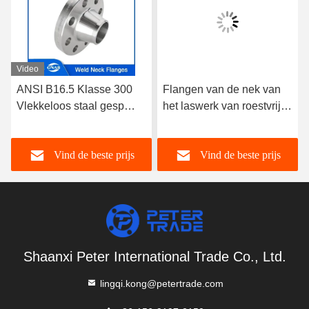
Video
ANSI B16.5 Klasse 300
Flangen van de nek van
Vlekkeloos staal gesp
het laswerk van roestvrij
halsflenzen A182
staal A182 304/316L
304/316L WNRF
WNRF
Vind de beste prijs
Vind de beste prijs
Verhoogd gezicht en plat
gezicht
Shaanxi Peter International Trade Co., Ltd.
lingqi.kong@petertrade.com