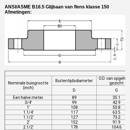
ANSI/ASME B16.5 Glijbaan van flens klasse 150
Afmetingen:
O.D. van opgehe
Buitentijdsdiameter
Nominale buisgrootte
gezicht
(inch)
D
G
Een halve meter.
89
35.1
3/4'
99
42.9
1'
108
50.8
1.1/4'
117
63.5
1.1/2'
127
73.2
2'
152
91.9
2.1/2'
178
104.6