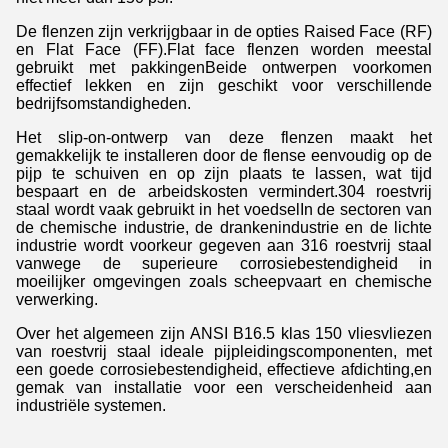
De flenzen zijn verkrijgbaar in de opties Raised Face (RF)
en Flat Face (FF).Flat face flenzen worden meestal
gebruikt met pakkingenBeide ontwerpen voorkomen
effectief lekken en zijn geschikt voor verschillende
bedrijfsomstandigheden.
Het slip-on-ontwerp van deze flenzen maakt het
gemakkelijk te installeren door de flense eenvoudig op de
pijp te schuiven en op zijn plaats te lassen, wat tijd
bespaart en de arbeidskosten vermindert.304 roestvrij
staal wordt vaak gebruikt in het voedselIn de sectoren van
de chemische industrie, de drankenindustrie en de lichte
industrie wordt voorkeur gegeven aan 316 roestvrij staal
vanwege de superieure corrosiebestendigheid in
moeilijker omgevingen zoals scheepvaart en chemische
verwerking.
Over het algemeen zijn ANSI B16.5 klas 150 vliesvliezen
van roestvrij staal ideale pijpleidingscomponenten, met
een goede corrosiebestendigheid, effectieve afdichting,en
gemak van installatie voor een verscheidenheid aan
industriële systemen.