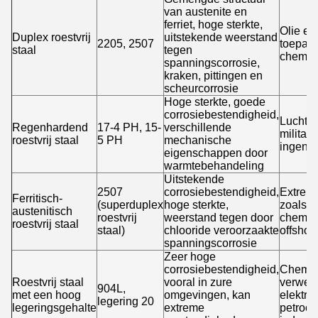
van austenite en
ferriet, hoge sterkte,
Olie en
Duplex roestvrij
uitstekende weerstand
2205, 2507
toepass
staal
tegen
chemis
spanningscorrosie,
kraken, pittingen en
scheurcorrosie
Hoge sterkte, goede
corrosiebestendigheid,
Lucht- 
Regenhardend
17-4 PH, 15-
verschillende
militai
roestvrij staal
5 PH
mechanische
ingeni
eigenschappen door
warmtebehandeling
Uitstekende
2507
corrosiebestendigheid,
Extrem
Ferritisch-
(superduplex
hoge sterkte,
zoals z
austenitisch
roestvrij
weerstand tegen door
chemis
roestvrij staal
staal)
chlooride veroorzaakte
offshor
spanningscorrosie
Zeer hoge
corrosiebestendigheid,
Chemis
Roestvrij staal
vooral in zure
verwerk
904L,
met een hoog
omgevingen, kan
elektri
legering 20
legeringsgehalte
extreme
petroc