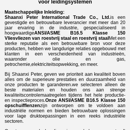
voor leidingsystemen
Maatschappelijke Inleiding:
Shaanxi Peter International Trade Co., Ltd.
is een
gevestigde en betrouwbare leverancier met meer dan 20
jaar ervaring in de industrie, gespecialiseerd in
hoogwaardige
ANSI/ASME B16.5 Klasse 150
Vliesvliezen van roestvrij staal en roestvrij staal
Met een
sterke reputatie als een betrouwbare bron voor deze
producten, hebben we langdurige relaties opgebouwd met
klanten in een verscheidenheid van industrieën,
waaronder olie en gas,
petrochemie,elektriciteitsopwekking, en meer.
Bij Shaanxi Peter, geven we prioriteit aan kwaliteit boven
alles om de superieure prestaties en duurzaamheid van
onze producten te garanderen.we selecteren alleen de
beste materialen en houden ons aan strenge
kwaliteitscontrolemaatregelen tijdens het hele productie-
en inspectieproces.
Onze ANSI/ASME B16.5 Klasse 150
opschuifflenzen
zijn ontworpen om te voldoen aan
industriële normen en bieden betrouwbare oplossingen
voor lage druktoepassingen in een reeks industriële
sectoren.