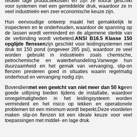
relatief lage productiekosten en zijn ze vooral geschikt
voor systemen met een gemiddelde druk, waardoor ze in
veel industrieën een zeer economische keuze zijn.
Hun eenvoudige ontwerp maakt het gemakkelijk te
inspecteren en te onderhouden, waardoor de spanning op
de lassen wordt verminderd en de algemene sterkte van
de verbinding wordt verbeterd.
ANSI B16.5 Klasse 150
opglijde flenssen
zijn geschikt voor leidingsystemen met
druk tot 150 pond (ongeveer 285 psi), waardoor ze veel
worden gebruikt in industrieën zoals chemische,
petrochemische en waterbehandeling.Vanwege hun
duurzaamheid en het gemak van vervanging, slip-on
flenzen presteren goed in situaties waarin regelmatig
onderhoud en vervanging nodig zijn.
Bovendien
met een gewicht van niet meer dan 50 kg
een
goede uitlijning bieden tijdens de installatie, waardoor
onregelmatigheden in het leidingsysteem worden
verminderd en het risico op lekken en operationele
problemen tot een minimum wordt beperkt.Deze voordelen
maken slip-on flenzen tot een ideale keuze voor veel
toepassingen met middel- en lage druk.