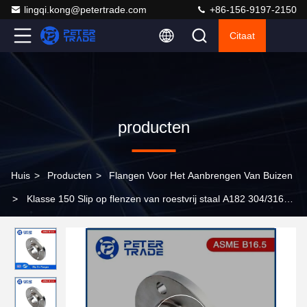
lingqi.kong@petertrade.com
+86-156-9197-2150
Citaat
producten
Huis
>
Producten
>
Flangen Voor Het Aanbrengen Van Buizen
>
Klasse 150 Slip op flenzen van roestvrij staal A182 304/316
Verhoogde en platte zijde voor leidingsystemen