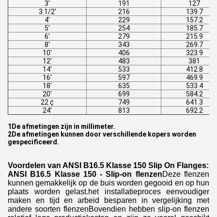
3'
191
127
3.1/2'
216
139.7
4'
229
157.2
5'
254
185.7
6'
279
215.9
8'
343
269.7
10'
406
323.9
12'
483
381
14'
533
412.8
16'
597
469.9
18'
635
533.4
20'
699
584.2
22 ¢
749
641.3
24'
813
692.2
1De afmetingen zijn in millimeter.
2De afmetingen kunnen door verschillende kopers worden
gespecificeerd.
Voordelen van ANSI B16.5 Klasse 150 Slip On Flanges:
ANSI B16.5 Klasse 150 - Slip-on flenzen
Deze flenzen
kunnen gemakkelijk op de buis worden gegooid en op hun
plaats worden gelast.het installatieproces eenvoudiger
maken en tijd en arbeid besparen in vergelijking met
andere soorten flenzenBovendien hebben slip-on flenzen