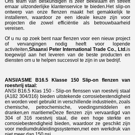
Ons team van deskundigen is zeer bekwaam en streeft
ernaar uitzonderlijke klantenservice te bieden.Het slip-on
ontwerp van onze flenzen maakt het gemakkelijk te
installeren, waardoor ze een ideale keuze zijn voor
projecten die zowel efficiëntie als betrouwbaarheid
vereisen.
Of u nu op zoek bent naar flenzen voor een nieuw project
of vervangingen nodig heeft voor lopende
activiteiten,
Shaanxi Peter International Trade Co., Ltd.
is
toegewijd aan het leveren van de beste producten en
diensten om u te helpen succesvol te zijn in uw bedrijf.
ANSI/ASME B16.5 Klasse 150 Slip-on flenzen van
roestvrij staal:
ANSI B16.5 Klas 150 - Slip-on flenssen van roestvrij staal
(A182 304/316) bieden uitstekende corrosiebestendigheid
en worden veel gebruikt in verschillende industrieën, zoals
chemische, petrochemische, voedingsmiddelen en
dranken,en maritiemeDeze flenzen zijn vervaardigd van
304 of 316 roestvrij staal, die een hoge sterkte en
corrosiebestendigheid bieden, waardoor ze geschikt zijn
voor mediumdrukleidingssystemen,met een werkdruk van
niet meer dan 150 psi.