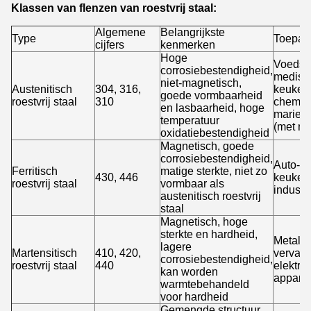
Klassen van flenzen van roestvrij staal:
Algemene
Belangrijkste
Type
Toepas
cijfers
kenmerken
Hoge
Voedse
corrosiebestendigheid,
medisch
niet-magnetisch,
Austenitisch
304, 316,
keukena
goede vormbaarheid
roestvrij staal
310
chemisc
en lasbaarheid, hoge
marien
temperatuur
(met n
oxidatiebestendigheid
Magnetisch, goede
corrosiebestendigheid,
Auto-on
Ferritisch
matige sterkte, niet zo
430, 446
keuken
roestvrij staal
vormbaar als
industr
austenitisch roestvrij
staal
Magnetisch, hoge
sterkte en hardheid,
Metalen
lagere
Martensitisch
410, 420,
vervaar
corrosiebestendigheid,
roestvrij staal
440
elektri
kan worden
appara
warmtebehandeld
voor hardheid
Gemengde structuur