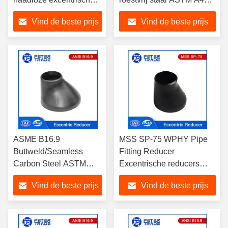
reducers van
Excentrische reducers
Vind de beste prijs
Vind de beste prijs
koolstofstaal voor
voor
pijpleidingen
pijpletsingsoplossingen
ASME B16.9
MSS SP-75 WPHY Pipe
Buttweld/Seamless
Fitting Reducer
Carbon Steel ASTM
Excentrische reducers
A234 WPB Excentrische
voor verschillende
Vind de beste prijs
Vind de beste prijs
reducers voor
industrieën bij matige en
pijpleidingen
hoge temperatuur