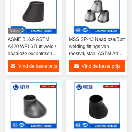
Video
ASME B16.9 ASTM
MSS SP-43 Naadloze/Butt
A420 WPL6 Butt weld /
welding fittings van
naadloze excentrische
roestvrij staal ASTM A403
reducers van
Excentrische reducers
Vind de beste prijs
Vind de beste prijs
koolstofstaal voor
voor
pijpleidingen
pijpletsingsoplossingen