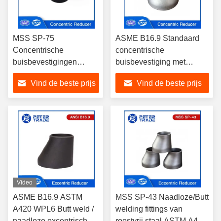
MSS SP-75
ASME B16.9 Standaard
Concentrische
concentrische
buisbevestigingen
buisbevestiging met
Reducer WPHY-42
reducer van roestvrij staal
Vind de beste prijs
Vind de beste prijs
WPHY-46 WPHY-52
Sch 40 voor de olie- en
Corrosiebestendig
gasindustrie
Video
ASME B16.9 ASTM
MSS SP-43 Naadloze/Butt
A420 WPL6 Butt weld /
welding fittings van
naadloze excentrische
roestvrij staal ASTM A403