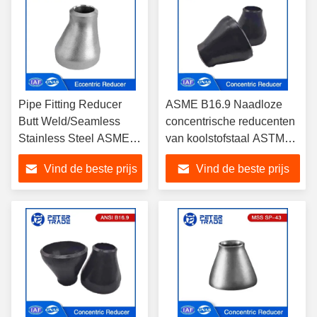
Pipe Fitting Reducer
ASME B16.9 Naadloze
Butt Weld/Seamless
concentrische reducenten
Stainless Steel ASME
van koolstofstaal ASTM
B16.9 ASTM A403
A420 WPL6 WPL9 voor
Vind de beste prijs
Vind de beste prijs
Excentrische reducers
de chemische en
voor buissystemen
petrochemische industrie