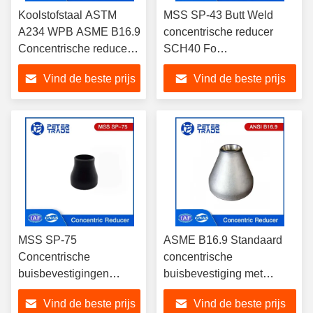
Koolstofstaal ASTM
MSS SP-43 Butt Weld
A234 WPB ASME B16.9
concentrische reducer
Concentrische reducer
SCH40 Fo
Fitting BW reducer voor
Petrochemische industrie
Vind de beste prijs
Vind de beste prijs
de chemische industrie
MSS SP-75
ASME B16.9 Standaard
Concentrische
concentrische
buisbevestigingen
buisbevestiging met
Reducer WPHY-42
reducer van roestvrij staal
Vind de beste prijs
Vind de beste prijs
WPHY-46 WPHY-52
Sch 40 voor de olie- en