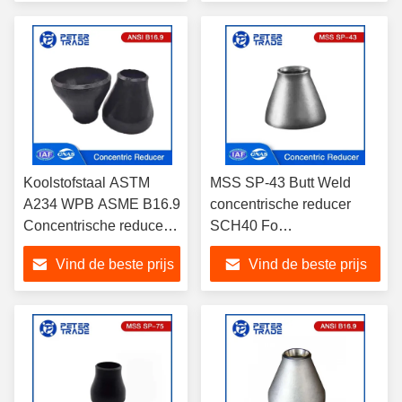
voor buissystemen
petrochemische industrie
Koolstofstaal ASTM
MSS SP-43 Butt Weld
A234 WPB ASME B16.9
concentrische reducer
Concentrische reducer
SCH40 Fo
Fitting BW reducer voor
Petrochemische industrie
Vind de beste prijs
Vind de beste prijs
de chemische industrie