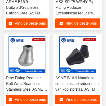
ASME B16.9
MSS SP-75 WPHY Pipe
Buttweld/Seamless
Fitting Reducer
Carbon Steel ASTM
Excentrische reducers
A234 WPB Excentrische
voor verschillende
Vind de beste prijs
Vind de beste prijs
reducers voor
industrieën bij matige en
pijpleidingen
hoge temperatuur
Pipe Fitting Reducer
ASME B16.9 Naadloze
Butt Weld/Seamless
concentrische reducenten
Stainless Steel ASME
van koolstofstaal ASTM
B16.9 ASTM A403
A420 WPL6 WPL9 voor
Vind de beste prijs
Vind de beste prijs
Excentrische reducers
de chemische en