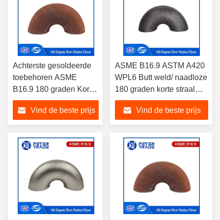
Achterste gesoldeerde
ASME B16.9 ASTM A420
toebehoren ASME
WPL6 Butt weld/ naadloze
B16.9 180 graden Korte
180 graden korte straal
straal Ellebogen 1'' tot
elleboog terugbuiging
Vind de beste prijs
Vind de beste prijs
24'' SCH5 SCH10
SCH20