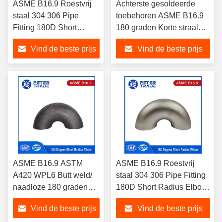
ASME B16.9 Roestvrij
Achterste gesoldeerde
staal 304 306 Pipe
toebehoren ASME B16.9
Fitting 180D Short
180 graden Korte straal
Radius Elbow Return
Ellebogen 1'' tot 24'' SCH5
Vind de beste prijs
Vind de beste prijs
OEM OBM
SCH10 SCH20
ASME B16.9 ASTM
ASME B16.9 Roestvrij
A420 WPL6 Butt weld/
staal 304 306 Pipe Fitting
naadloze 180 graden
180D Short Radius Elbow
korte straal elleboog
Return OEM OBM
Vind de beste prijs
Vind de beste prijs
terugbuiging