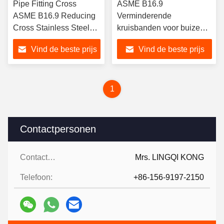
Pipe Fitting Cross
ASME B16.9
ASME B16.9 Reducing
Verminderende
Cross Stainless Steel
kruisbanden voor buizen
Pipe Fittings A403
van koolstofstaal ASTM
Vind de beste prijs
Vind de beste prijs
WP321 WP321H voor
A234 WPB SCH10
warmwatervoorziening
SCH40 SCH80 voor
leidingsystemen
1
Contactpersonen
Contactpersonen:
Mrs. LINGQI KONG
Telefoon:
+86-156-9197-2150