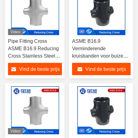
Video
Pipe Fitting Cross
ASME B16.9
ASME B16.9 Reducing
Verminderende
Cross Stainless Steel
kruisbanden voor buizen
Pipe Fittings A403
van koolstofstaal ASTM
Vind de beste prijs
Vind de beste prijs
WP321 WP321H voor
A234 WPB SCH10
warmwatervoorziening
SCH40 SCH80 voor
leidingsystemen
Video