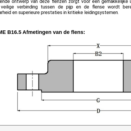
ende ontwerp van deze flenzen zorgt voor een gemakkelijke uitl
veilige verbinding tussen de pijp en de flense wordt ber
heid en superieure prestaties in kritieke leidingsystemen.
E B16.5 Afmetingen van de flens: