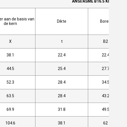
ANSI/ASME B16.5 Klasse 900 
r aan de basis van
Dikte
Boren
de kern
X
t
B2
38.1
22.4
22.4
44.5
25.4
27.7
52.3
28.4
34.5
63.5
28.4
43.2
69.9
31.8
49.5
104.6
38.1
62