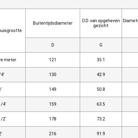
O.D. van opgeheven
Diamete
Buitentijdsdiameter
gezicht
buisgrootte
D
G
ve meter.
121
35.1
/4'
130
42.9
1'
149
50.8
1/4'
159
63.5
1/2'
178
73.2
2'
216
91.9