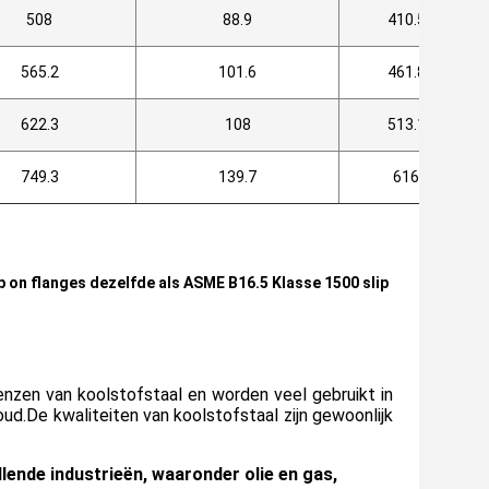
508
88.9
410.5
565.2
101.6
461.8
622.3
108
513.1
749.3
139.7
616
ip on flanges dezelfde als ASME B16.5 Klasse 1500 slip
flenzen van koolstofstaal en worden veel gebruikt in
ud.De kwaliteiten van koolstofstaal zijn gewoonlijk
lende industrieën, waaronder olie en gas,