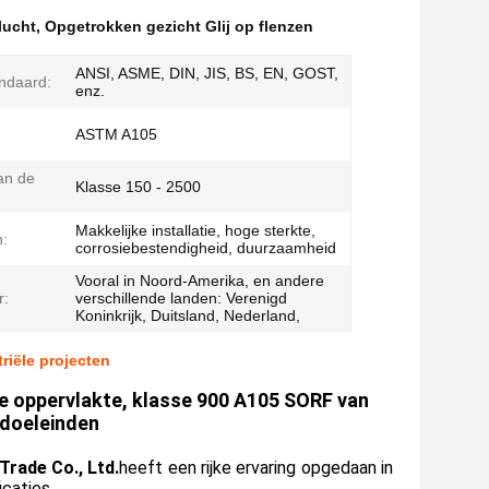
lucht
,
Opgetrokken gezicht Glij op flenzen
ANSI, ASME, DIN, JIS, BS, EN, GOST,
ndaard:
enz.
ASTM A105
an de
Klasse 150 - 2500
Makkelijke installatie, hoge sterkte,
:
corrosiebestendigheid, duurzaamheid
Vooral in Noord-Amerika, en andere
r:
verschillende landen: Verenigd
Koninkrijk, Duitsland, Nederland,
riële projecten
e oppervlakte, klasse 900 A105 SORF van
 doeleinden
Trade Co., Ltd.
heeft een rijke ervaring opgedaan in
icaties.