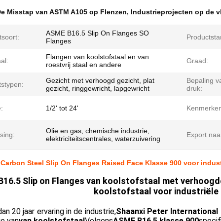
e Misstap van ASTM A105 op Flenzen
,
Industrieprojecten op de v
ASME B16.5 Slip On Flanges SO
soort:
Productsta
Flanges
Flangen van koolstofstaal en van
al:
Graad:
roestvrij staal en andere
Gezicht met verhoogd gezicht, plat
Bepaling v
tstypen:
gezicht, ringgewricht, lapgewricht
druk:
:
1/2' tot 24'
Kenmerken
Olie en gas, chemische industrie,
sing:
Export naa
elektriciteitscentrales, waterzuivering
arbon Steel Slip On Flanges Raised Face Klasse 900 voor indust
16.5 Slip on Flanges van koolstofstaal met verhoogd
koolstofstaal voor industriële
n 20 jaar ervaring in de industrie,
Shaanxi Peter International 
ie van
van koolstofstaal
Volgens
ASME B16.5 klasse 900
specif