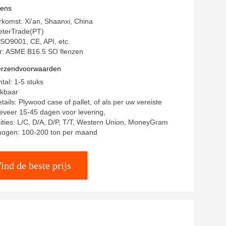
vens
rkomst: Xi'an, Shaanxi, China
terTrade(PT)
 ISO9001, CE, API, etc.
: ASME B16.5 SO flenzen
verzendvoorwaarden
tal: 1-5 stuks
ekbaar
ails: Plywood case of pallet, of als per uw vereiste
geveer 15-45 dagen voor levering,
ities: L/C, D/A, D/P, T/T, Western Union, MoneyGram
mogen: 100-200 ton per maand
ind de beste prijs