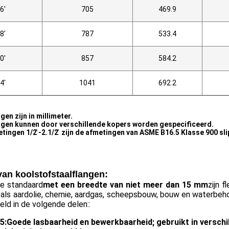
6'
705
469.9
8'
787
533.4
0'
857
584.2
4'
1041
692.2
en zijn in millimeter.
gen kunnen door verschillende kopers worden gespecificeerd.
tingen 1/2 ̊-2.1/2 ̊ zijn de afmetingen van ASME B16.5 Klasse 900 sl
an koolstofstaalflangen:
e standaard
met een breedte van niet meer dan 15 mm
zijn 
 als aardolie, chemie, aardgas, scheepsbouw, bouw en waterbeho
ld in de volgende delen::
5:
Goede lasbaarheid en bewerkbaarheid; gebruikt in verschil