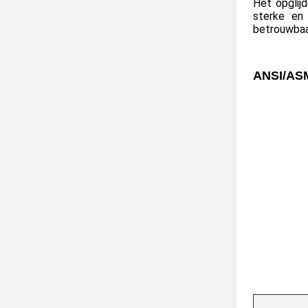
Het opglijd
sterke en 
betrouwbaar
ANSI/ASM