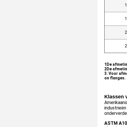
1
1
2
2
1De afmeting
2De afmetin
3.
Voor afme
on flanges.
Klassen v
Amerikaans
industrieën
onderverdee
ASTM A10