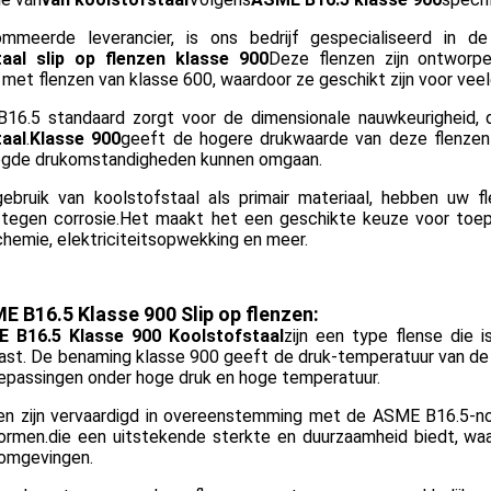
mmeerde leverancier, is ons bedrijf gespecialiseerd in d
taal slip op flenzen klasse 900
Deze flenzen zijn ontworp
g met flenzen van klasse 600, waardoor ze geschikt zijn voor vee
6.5 standaard zorgt voor de dimensionale nauwkeurigheid, d
aal
.
Klasse 900
geeft de hogere drukwaarde van deze flenzen a
gde drukomstandigheden kunnen omgaan.
ebruik van koolstofstaal als primair materiaal, hebben uw 
tegen corrosie.Het maakt het een geschikte keuze voor toepas
chemie, elektriciteitsopwekking en meer.
 B16.5 Klasse 900 Slip op flenzen:
 B16.5 Klasse 900 Koolstofstaal
zijn een type flense die 
ast. De benaming klasse 900 geeft de druk-temperatuur van de 
oepassingen onder hoge druk en hoge temperatuur.
en zijn vervaardigd in overeenstemming met de ASME B16.5-nor
normen.die een uitstekende sterkte en duurzaamheid biedt, waa
 omgevingen.