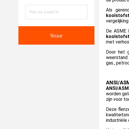
Als gereno
koolstofs
vergelijkin
De ASME B1
Stuur
koolstofst
met verhoo
Door het g
weerstand 
gas., petro
ANSI/ASME
ANSI/ASME
worden gel
zijn voor t
Deze flenz
kwaliteits
industriële