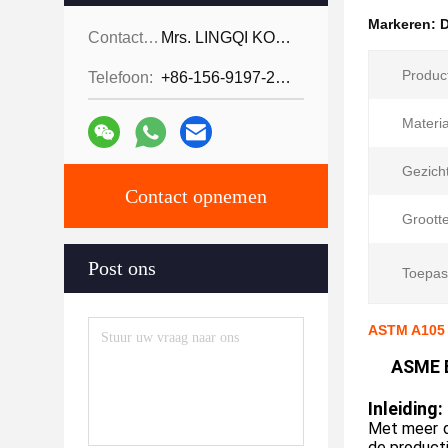
Markeren:
D
Contactpersonen:
Mrs. LINGQI KONG
Product
Telefoon:
+86-156-9197-2150
Materia
Gezich
Contact opnemen
Grootte
Post ons
Toepas
ASTM A105 C
ASME B
Inleiding:
Met meer da
de product