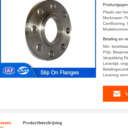
Productgege
Plaats van he
Merknaam: Pe
Certificering:
Modelnummer
Betaling en 
Min. bestelaan
Prijs: Bespre
Verpakking Det
Levertijd: on
Betalingscond
Levering ver
V
evens
Productbeschrijving