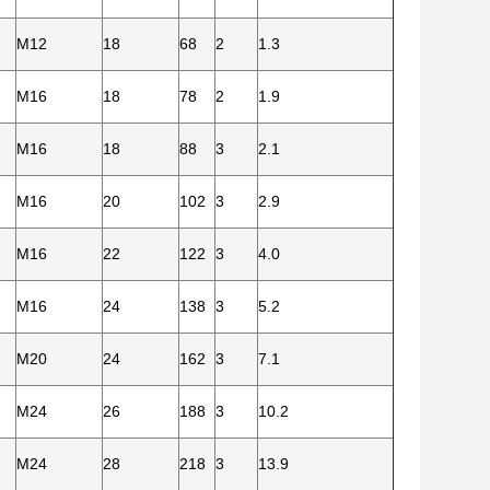
M12
18
68
2
1.3
M16
18
78
2
1.9
M16
18
88
3
2.1
M16
20
102
3
2.9
M16
22
122
3
4.0
M16
24
138
3
5.2
M20
24
162
3
7.1
M24
26
188
3
10.2
M24
28
218
3
13.9