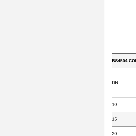
BS4504 COD
DN
10
15
20