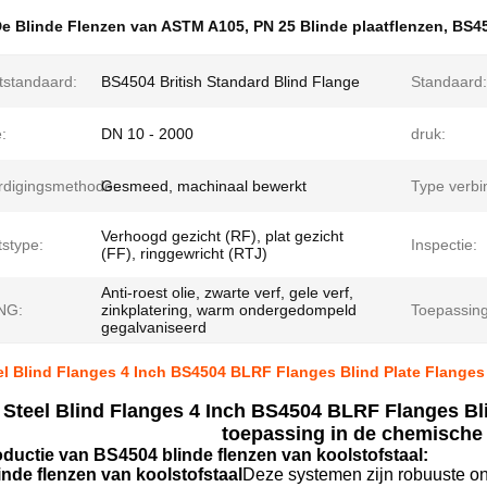
e Blinde Flenzen van ASTM A105
,
PN 25 Blinde plaatflenzen
,
BS45
tstandaard:
BS4504 British Standard Blind Flange
Standaard:
:
DN 10 - 2000
druk:
rdigingsmethode:
Gesmeed, machinaal bewerkt
Type verbi
Verhoogd gezicht (RF), plat gezicht
tstype:
Inspectie:
(FF), ringgewricht (RTJ)
Anti-roest olie, zwarte verf, gele verf,
NG:
zinkplatering, warm ondergedompeld
Toepassing
gegalvaniseerd
l Blind Flanges 4 Inch BS4504 BLRF Flanges Blind Plate Flange
Steel Blind Flanges 4 Inch BS4504 BLRF Flanges Bl
toepassing in de chemische 
oductie van BS4504 blinde flenzen van koolstofstaal:
nde flenzen van koolstofstaal
Deze systemen zijn robuuste o