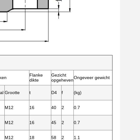
Flanke
Gezicht
ken
Ongeveer gewicht
dikte
opgeheven
al
Grootte
t
D4
f
(kg)
M12
16
40
2
0.7
M12
16
45
2
0.7
M12
18
58
2
1.1