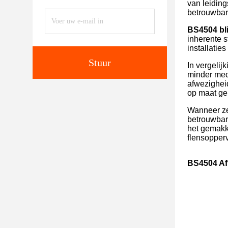
van leidin
betrouwbar
BS4504 bli
inherente 
installatie
Stuur
In vergeli
minder mech
afwezighei
op maat ge
Wanneer ze
betrouwbare
het gemakke
flensopper
BS4504 Af