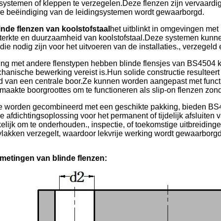
gsystemen of kleppen te verzegelen.Deze flenzen zijn vervaard
e beëindiging van de leidingsystemen wordt gewaarborgd.
nde flenzen van koolstofstaal
het uitblinkt in omgevingen me
sterkte en duurzaamheid van koolstofstaal.Deze systemen kunne
s die nodig zijn voor het uitvoeren van de installaties., verzegeld
jking met andere flenstypen hebben blinde flensjes van BS4504 
anische bewerking vereist is.Hun solide constructie resulteert
d van een centrale boor.Ze kunnen worden aangepast met funct
maakte boorgroottes om te functioneren als slip-on flenzen zon
 worden gecombineerd met een geschikte pakking, bieden BS45
 afdichtingsoplossing voor het permanent of tijdelijk afsluiten
lijk om te onderhouden., inspectie, of toekomstige uitbreidingen
vlakken verzegelt, waardoor lekvrije werking wordt gewaarborgd
metingen van blinde flenzen: