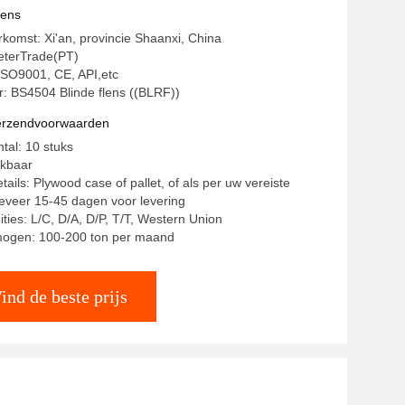
hemische industrie
vens
rkomst: Xi'an, provincie Shaanxi, China
terTrade(PT)
 ISO9001, CE, API,etc
 BS4504 Blinde flens ((BLRF))
verzendvoorwaarden
tal: 10 stuks
ekbaar
ails: Plywood case of pallet, of als per uw vereiste
geveer 15-45 dagen voor levering
ities: L/C, D/A, D/P, T/T, Western Union
mogen: 100-200 ton per maand
ind de beste prijs