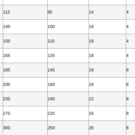
115
85
14
4
140
100
18
4
150
110
18
4
165
125
18
4
185
145
18
8
200
160
18
8
235
190
22
8
270
220
26
8
300
250
26
8