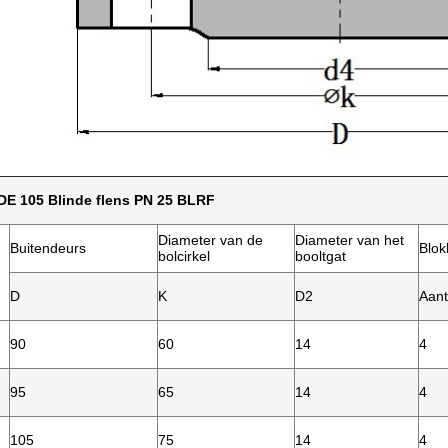
E 105 Blinde flens PN 25 BLRF
Diameter van de
Diameter van het
Buitendeurs
Blok
bolcirkel
booltgat
D
K
D2
Aant
90
60
14
4
95
65
14
4
105
75
14
4