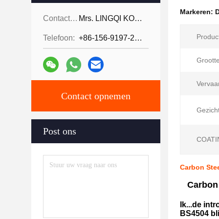
Markeren:
D
Contactpersonen:
Mrs. LINGQI KONG
Produc
Telefoon:
+86-156-9197-2150
Grootte
Vervaa
Contact opnemen
Gezich
Post ons
COATI
Carbon Stee
Carbon 
Ik...
de intr
BS4504 bli