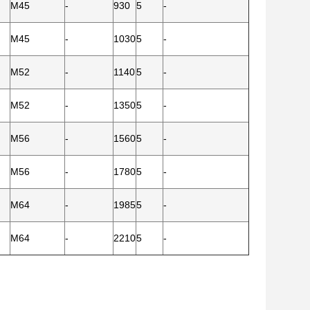
M45
-
930
5
-
M45
-
1030
5
-
M52
-
1140
5
-
M52
-
1350
5
-
M56
-
1560
5
-
M56
-
1780
5
-
M64
-
1985
5
-
M64
-
2210
5
-