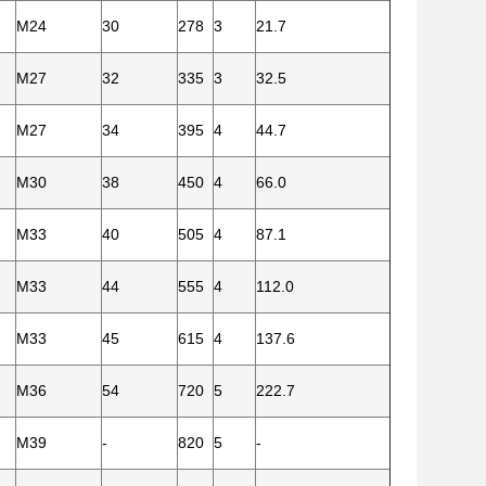
M24
30
278
3
21.7
M27
32
335
3
32.5
M27
34
395
4
44.7
M30
38
450
4
66.0
M33
40
505
4
87.1
M33
44
555
4
112.0
M33
45
615
4
137.6
M36
54
720
5
222.7
M39
-
820
5
-