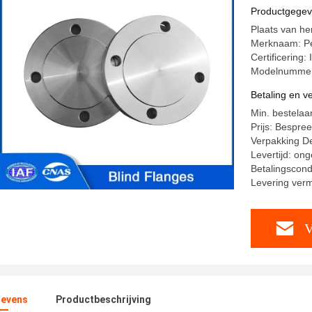
voor de c
Productgege
Plaats van he
Merknaam: Pe
Certificering:
Modelnummer:
Betaling en 
Min. bestelaan
Prijs: Bespre
Verpakking Det
Levertijd: on
Betalingscond
Levering ver
V
evens
Productbeschrijving