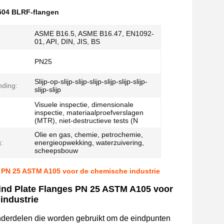
04 BLRF-flangen
ASME B16.5, ASME B16.47, EN1092-
01, API, DIN, JIS, BS
PN25
Slijp-op-slijp-slijp-slijp-slijp-slijp-slijp-
nding:
slijp-slijp
Visuele inspectie, dimensionale
inspectie, materiaalproefverslagen
(MTR), niet-destructieve tests (N
Olie en gas, chemie, petrochemie,
:
energieopwekking, waterzuivering,
scheepsbouw
s PN 25 ASTM A105 voor de chemische industrie
ind Plate Flanges PN 25 ASTM A105 voor
industrie
nderdelen die worden gebruikt om de eindpunten