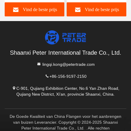
304/316L WNRF
WNRF
Vind de beste prijs
Vind de beste prijs
Verhoogd gezicht en plat
gezicht
Shaanxi Peter International Trade Co., Ltd.
lingqi.kong@petertrade.com
+86-156-9197-2150
C-901, Qujiang Exhibition Center, No.6 Yan Zhan Road,
Qujiang New District, Xi'an, provincie Shaanxi, China.
De Goede Kwaliteit van China Flangen voor het aanbrengen
van buizen Leverancier. Copyright © 2024-2025 Shaanxi
Peter International Trade Co., Ltd. . Alle rechten