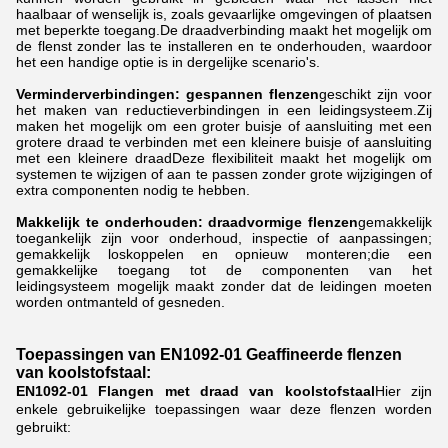
haalbaar of wenselijk is, zoals gevaarlijke omgevingen of plaatsen
met beperkte toegang.De draadverbinding maakt het mogelijk om
de flenst zonder las te installeren en te onderhouden, waardoor
het een handige optie is in dergelijke scenario's.
Verminderverbindingen: gespannen flenzen
geschikt zijn voor
het maken van reductieverbindingen in een leidingsysteem.Zij
maken het mogelijk om een groter buisje of aansluiting met een
grotere draad te verbinden met een kleinere buisje of aansluiting
met een kleinere draadDeze flexibiliteit maakt het mogelijk om
systemen te wijzigen of aan te passen zonder grote wijzigingen of
extra componenten nodig te hebben.
Makkelijk te onderhouden: draadvormige flenzen
gemakkelijk
toegankelijk zijn voor onderhoud, inspectie of aanpassingen;
gemakkelijk loskoppelen en opnieuw monteren;die een
gemakkelijke toegang tot de componenten van het
leidingsysteem mogelijk maakt zonder dat de leidingen moeten
worden ontmanteld of gesneden.
Toepassingen van EN1092-01 Geaffineerde flenzen
van koolstofstaal
:
EN1092-01 Flangen met draad van koolstofstaal
Hier zijn
enkele gebruikelijke toepassingen waar deze flenzen worden
gebruikt: