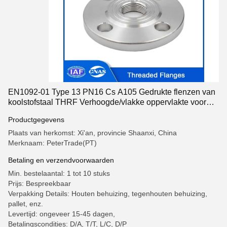
EN1092-01 Type 13 PN16 Cs A105 Gedrukte flenzen van
koolstofstaal THRF Verhoogde/vlakke oppervlakte voor
industriële leidingsystemen
Productgegevens
Plaats van herkomst: Xi'an, provincie Shaanxi, China
Merknaam: PeterTrade(PT)
Betaling en verzendvoorwaarden
Min. bestelaantal: 1 tot 10 stuks
Prijs: Bespreekbaar
Verpakking Details: Houten behuizing, tegenhouten behuizing,
pallet, enz.
Levertijd: ongeveer 15-45 dagen,
Betalingscondities: D/A, T/T, L/C, D/P