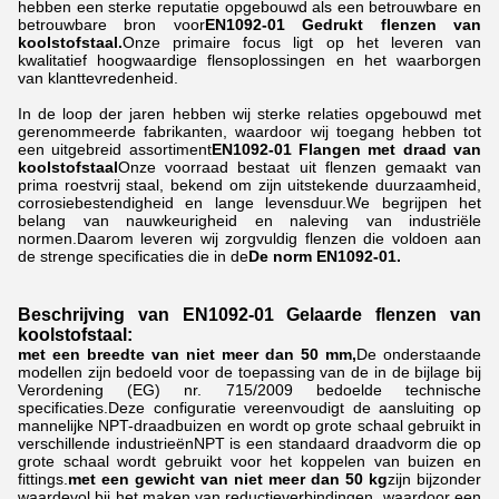
hebben een sterke reputatie opgebouwd als een betrouwbare en
betrouwbare bron voor
EN1092-01 Gedrukt flenzen van
koolstofstaal.
Onze primaire focus ligt op het leveren van
kwalitatief hoogwaardige flensoplossingen en het waarborgen
van klanttevredenheid.
In de loop der jaren hebben wij sterke relaties opgebouwd met
gerenommeerde fabrikanten, waardoor wij toegang hebben tot
een uitgebreid assortiment
EN1092-01 Flangen met draad van
koolstofstaal
Onze voorraad bestaat uit flenzen gemaakt van
prima roestvrij staal, bekend om zijn uitstekende duurzaamheid,
corrosiebestendigheid en lange levensduur.We begrijpen het
belang van nauwkeurigheid en naleving van industriële
normen.Daarom leveren wij zorgvuldig flenzen die voldoen aan
de strenge specificaties die in de
De norm EN1092-01.
Beschrijving van EN1092-01 Gelaarde flenzen van
koolstofstaal:
met een breedte van niet meer dan 50 mm,
De onderstaande
modellen zijn bedoeld voor de toepassing van de in de bijlage bij
Verordening (EG) nr. 715/2009 bedoelde technische
specificaties.Deze configuratie vereenvoudigt de aansluiting op
mannelijke NPT-draadbuizen en wordt op grote schaal gebruikt in
verschillende industrieënNPT is een standaard draadvorm die op
grote schaal wordt gebruikt voor het koppelen van buizen en
fittings.
met een gewicht van niet meer dan 50 kg
zijn bijzonder
waardevol bij het maken van reductieverbindingen, waardoor een