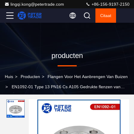
lingqi.kong@petertrade.com
+86-156-9197-2150
Citaat
producten
Huis
>
Producten
>
Flangen Voor Het Aanbrengen Van Buizen
>
EN1092-01 Type 13 PN16 Cs A105 Gedrukte flenzen van
koolstofstaal THRF Verhoogde/vlakke oppervlakte voor
industriële leidingsystemen