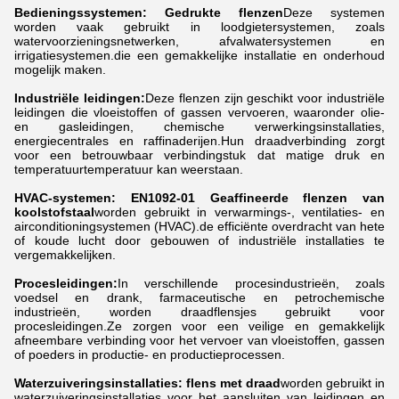
Bedieningssystemen: Gedrukte flenzen
Deze systemen
worden vaak gebruikt in loodgietersystemen, zoals
watervoorzieningsnetwerken, afvalwatersystemen en
irrigatiesystemen.die een gemakkelijke installatie en onderhoud
mogelijk maken.
Industriële leidingen:
Deze flenzen zijn geschikt voor industriële
leidingen die vloeistoffen of gassen vervoeren, waaronder olie-
en gasleidingen, chemische verwerkingsinstallaties,
energiecentrales en raffinaderijen.Hun draadverbinding zorgt
voor een betrouwbaar verbindingstuk dat matige druk en
temperatuurtemperatuur kan weerstaan.
HVAC-systemen: EN1092-01 Geaffineerde flenzen van
koolstofstaal
worden gebruikt in verwarmings-, ventilaties- en
airconditioningsystemen (HVAC).de efficiënte overdracht van hete
of koude lucht door gebouwen of industriële installaties te
vergemakkelijken.
Procesleidingen:
In verschillende procesindustrieën, zoals
voedsel en drank, farmaceutische en petrochemische
industrieën, worden draadflensjes gebruikt voor
procesleidingen.Ze zorgen voor een veilige en gemakkelijk
afneembare verbinding voor het vervoer van vloeistoffen, gassen
of poeders in productie- en productieprocessen.
Waterzuiveringsinstallaties: flens met draad
worden gebruikt in
waterzuiveringsinstallaties voor het aansluiten van leidingen en