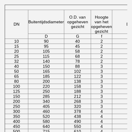
O.D. van
Hoogte
Buitentijdsdiameter
opgeheven
van het
DN
Di
gezicht
opgeheven
gezicht
D
G
f
10
90
40
2
15
95
45
2
20
105
58
2
25
115
68
2
32
140
78
2
40
150
88
3
50
165
102
3
65
185
122
3
80
200
138
3
100
220
158
3
125
250
188
3
150
285
212
3
200
340
268
3
250
405
320
3
300
460
378
4
350
520
438
4
400
580
490
4
450
640
550
4
500
715
610
4