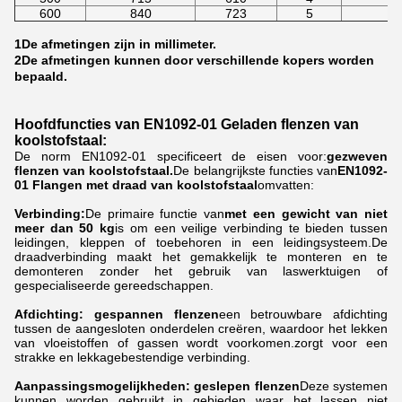
600
840
723
5
1De afmetingen zijn in millimeter.
2De afmetingen kunnen door verschillende kopers worden
bepaald.
Hoofdfuncties van EN1092-01 Geladen flenzen van
koolstofstaal:
De norm EN1092-01 specificeert de eisen voor:
gezweven
flenzen van koolstofstaal.
De belangrijkste functies van
EN1092-
01 Flangen met draad van koolstofstaal
omvatten:
Verbinding:
De primaire functie van
met een gewicht van niet
meer dan 50 kg
is om een veilige verbinding te bieden tussen
leidingen, kleppen of toebehoren in een leidingsysteem.De
draadverbinding maakt het gemakkelijk te monteren en te
demonteren zonder het gebruik van laswerktuigen of
gespecialiseerde gereedschappen.
Afdichting: gespannen flenzen
een betrouwbare afdichting
tussen de aangesloten onderdelen creëren, waardoor het lekken
van vloeistoffen of gassen wordt voorkomen.zorgt voor een
strakke en lekkagebestendige verbinding.
Aanpassingsmogelijkheden: geslepen flenzen
Deze systemen
kunnen worden gebruikt in gebieden waar het lassen niet