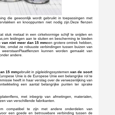
ssing die gewoonlijk wordt gebruikt in toepassingen met
rvlakken en knooppunten niet nodig zijn.Deze flenzen
t stuk metaal in een cirkelvormige schijf te snijden en
gas,om leidingen aan te sluiten en bescherming te bieden
e van niet meer dan 15 mm
een grotere omtrek hebben,
kte, omdat ze robuuste verbindingen tussen buizen van
en weerstaanPlaatflenzen kunnen worden gemaakt van
, onder andere.
 dan 15 mm
gebruikt in pijpleidingssystemen.
van de soort
Europese Unie is de Europese Unie een belangrijke rol te
missie heeft in haar verslag over de verwezenlijking van
twikkeling een aantal belangrijke punten ter sprake
platenflens, met inbegrip van afmetingen, materialen,
zen van verschillende fabrikanten.
om compatibel te zijn met andere onderdelen van
rgt voor een goede en betrouwbare verbinding tussen de