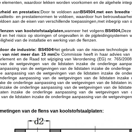
e elementen, waardoor lekken worden voorkomen en de algehele integr
rheid en prestaties:
Door te voldoen aan
BS4504
,
met een breedte
kwaliteits- en prestatienormen te voldoen, waardoor hun betrouwbaarh
oldoen aan de eisen van verschillende toepassingen,met inbegrip van
 flenzen van koolstofstaalplaten,
wanneer het volgens:
BS4504,
Deze 
en het risico op storingen of ongevallen in de pijpleidingsystemen 
ligheid van de installatie en werking van de flenzen.
door de industrie: BS4504
Het gebruik van de nieuwe technologie i
e van niet meer dan 15 mm
De Commissie heeft in haar advies van 15
lement en de Raad tot wijziging van Verordening (EG) nr. 765/2008 t
van de wetgevingen van de lidstaten inzake de onderlinge aanpa
aanpassing van de wetgevingen van de lidstaten inzake de onderlinge
ge aanpassing van de wetgevingen van de lidstaten inzake de onder
nderlinge aanpassing van de wetgevingen van de lidstaten inzake
nzake de onderlinge aanpassing van de wetgevingen van de lidstaten 
n inzake de onderlinge aanpassing van de wetgevingen van de lidsta
taten inzake de onderlinge aanpassing van de wetgevingen van d
van de lidstaten inzake de onderlinge aanpassing van de wetgevingen 
etingen van de flens van koolstofstaalplaten: