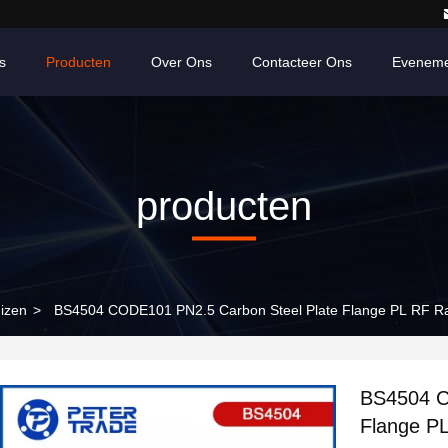
s
Producten
Over Ons
Contacteer Ons
Eveneme
producten
izen
>
BS4504 CODE101 PN2.5 Carbon Steel Plate Flange PL RF Ra
BS4504 C
Flange P