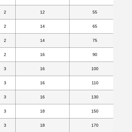
2
12
55
11
2
14
65
11
2
14
75
11
2
16
90
14
3
16
100
14
3
16
110
14
3
16
130
14
3
18
150
18
3
18
170
18