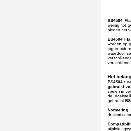
BS4504 Fla
weinig tot 
bieden het v
BS4504 Fla
worden op gr
tegen extern
waardoor ze
verschille
verschillend
Het belang
BS4504
is e
gebruikt vo
spelen in ve
de doelstel
gebracht.
BS
Normering:
drukindicato
Compatibil
pijpleiding