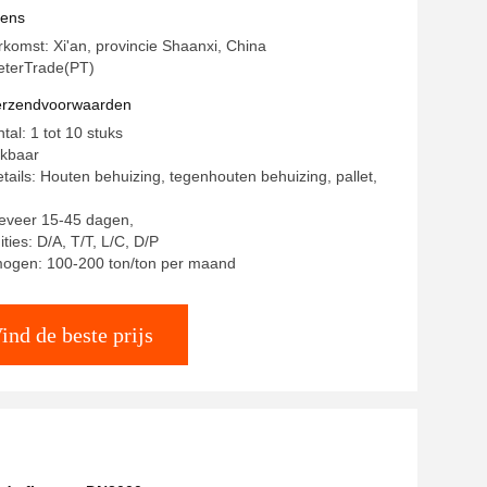
mingsindustrie
vens
rkomst: Xi'an, provincie Shaanxi, China
terTrade(PT)
verzendvoorwaarden
tal: 1 tot 10 stuks
ekbaar
tails: Houten behuizing, tegenhouten behuizing, pallet,
geveer 15-45 dagen,
ties: D/A, T/T, L/C, D/P
mogen: 100-200 ton/ton per maand
ind de beste prijs