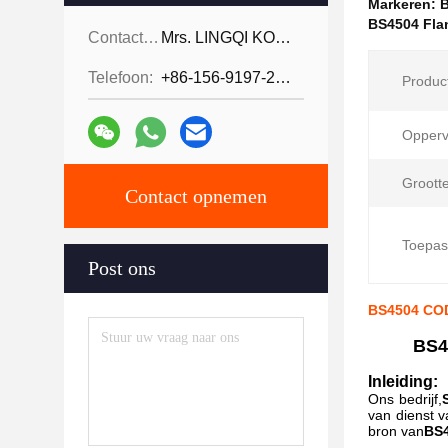
Markeren:
B
BS4504 Fla
Contactpersonen:
Mrs. LINGQI KONG
Telefoon:
+86-156-9197-2150
Produc
Opperv
Grootte
Contact opnemen
Toepas
Post ons
BS4504 COD
BS4
Inleiding:
Ons bedrijf,
van dienst v
bron van
BS4