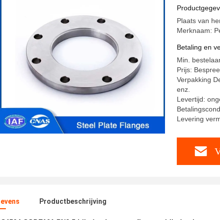
de verwar
Productgege
Plaats van he
Merknaam: Pe
Betaling en 
Min. bestelaan
Prijs: Bespre
Verpakking De
enz.
Levertijd: on
Betalingscondi
Levering ver
V
evens
Productbeschrijving