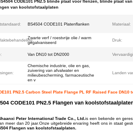
S4504 CODE101 PN2.5 blinde plaat voor flenzen
,
blinde plaat van
ngen van koolstofstaalplaten
tstandaard:
BS4504 CODE101 Platenflanken
Materiaal:
Zwarte verf / roestvrije olie / warm
laktebehandeling:
Druk:
gegalvaniseerd
:
Van DN10 tot DN2000
Vervaardi
Chemische industrie, olie en gas,
zuivering van afvalwater en
singen:
Landen van
milieubescherming, farmaceutische
en v
E101 PN2.5 Carbon Steel Plate Flange PL RF Raised Face DN10 t
504 CODE101 PN2.5 Flangen van koolstofstaalplaten
Shaanxi Peter International Trade Co., Ltd.
is een bekende en geresp
an meer dan 20 jaar.Onze uitgebreide ervaring heeft ons in staat ges
504 Flangen van koolstofstaalplaten.