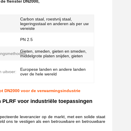
 de flenster DN2000
,
Carbon staal, roestvrij staal,
legeringsstaal en anderen als per uw
vereiste
PN 2.5
Gieten, smeden, gieten en smeden,
gingsmethoden:
middelgrote platen snijden, gieten
Europese landen en andere landen
 uitvoer:
over de hele wereld
ot DN2000 voor de verwarmingsindustrie
 PLRF voor industriële toepassingen
ecteerde leverancier op de markt, met een solide staat
teld ons te vestigen als een betrouwbare en betrouwbare