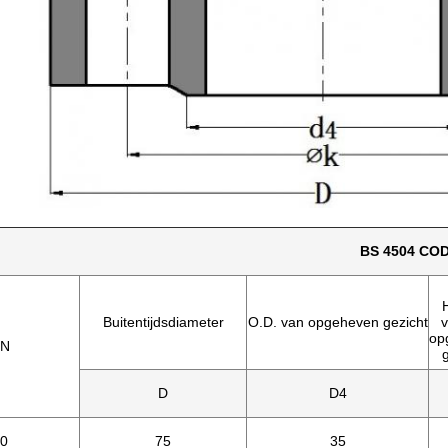
BS 4504 COD
Buitentijdsdiameter
O.D. van opgeheven gezicht
v
op
N
D
D4
0
75
35