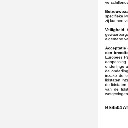
verschillend
Betrouwbaa
specifieke 
zij kunnen v
Veiligheid:
gewaarborgd 
algemene vei
Acceptatie 
een breedt
Europees Par
aanpassing 
onderlinge 
de onderlin
inzake de o
lidstaten i
de lidstate
van de lids
wetgevingen 
BS4504 Afm