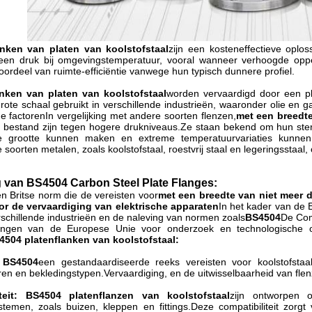
nken van platen van koolstofstaal
zijn een kosteneffectieve oplo
geen druk bij omgevingstemperatuur, vooral wanneer verhoogde oppe
oordeel van ruimte-efficiëntie vanwege hun typisch dunnere profiel.
nken van platen van koolstofstaal
worden vervaardigd door een pla
ote schaal gebruikt in verschillende industrieën, waaronder olie en 
e factorenIn vergelijking met andere soorten flenzen,
met een breedt
 bestand zijn tegen hogere drukniveaus.Ze staan bekend om hun ster
nde grootte kunnen maken en extreme temperatuurvariaties kunn
e soorten metalen, zoals koolstofstaal, roestvrij staal en legeringsstaal
 van BS4504 Carbon Steel Plate Flanges:
en Britse norm die de vereisten voor
met een breedte van niet meer
or de vervaardiging van elektrische apparaten
In het kader van de 
rschillende industrieën en de naleving van normen zoals
BS4504
De Com
lingen van de Europese Unie voor onderzoek en technologische on
4504 platenflanken van koolstofstaal:
 BS4504
een gestandaardiseerde reeks vereisten voor koolstofstaal
ren en bekledingstypen.Vervaardiging, en de uitwisselbaarheid van flen
iteit: BS4504 platenflanzen van koolstofstaal
zijn ontworpen 
systemen, zoals buizen, kleppen en fittings.Deze compatibiliteit zo