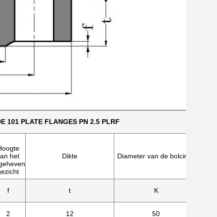
E 101 PLATE FLANGES PN 2.5 PLRF
Hoogte
Diame
an het
Dikte
Diameter van de bolcirkel
van 
geheven
boult
gezicht
f
t
K
D2
2
12
50
11