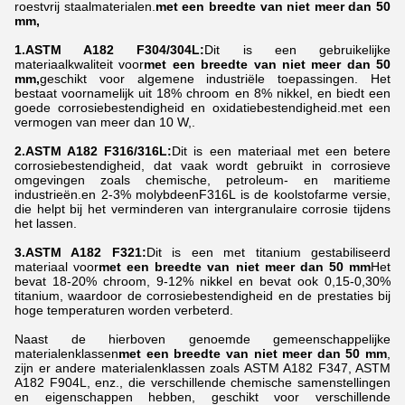
roestvrij staalmaterialen.
met een breedte van niet meer dan 50
mm,
1.ASTM A182 F304/304L:
Dit is een gebruikelijke
materiaalkwaliteit voor
met een breedte van niet meer dan 50
mm,
geschikt voor algemene industriële toepassingen. Het
bestaat voornamelijk uit 18% chroom en 8% nikkel, en biedt een
goede corrosiebestendigheid en oxidatiebestendigheid.met een
vermogen van meer dan 10 W,.
2.ASTM A182 F316/316L:
Dit is een materiaal met een betere
corrosiebestendigheid, dat vaak wordt gebruikt in corrosieve
omgevingen zoals chemische, petroleum- en maritieme
industrieën.en 2-3% molybdeenF316L is de koolstofarme versie,
die helpt bij het verminderen van intergranulaire corrosie tijdens
het lassen.
3.ASTM A182 F321:
Dit is een met titanium gestabiliseerd
materiaal voor
met een breedte van niet meer dan 50 mm
Het
bevat 18-20% chroom, 9-12% nikkel en bevat ook 0,15-0,30%
titanium, waardoor de corrosiebestendigheid en de prestaties bij
hoge temperaturen worden verbeterd.
Naast de hierboven genoemde gemeenschappelijke
materialenklassen
met een breedte van niet meer dan 50 mm
,
zijn er andere materialenklassen zoals ASTM A182 F347, ASTM
A182 F904L, enz., die verschillende chemische samenstellingen
en eigenschappen hebben, geschikt voor verschillende