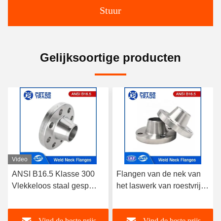
Stuur
Gelijksoortige producten
Video
ANSI B16.5 Klasse 300
Flangen van de nek van
Vlekkeloos staal gesp
het laswerk van roestvrij
halsflenzen A182
staal A182 304/316L
304/316L WNRF
WNRF
Vind de beste prijs
Vind de beste prijs