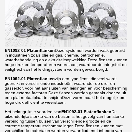
EN1092-01 Platenflanken
Deze systemen worden vaak gebruikt
in industrieën zoals olie en gas, chemie, petrochemie,
waterbehandeling en elektriciteitsopwekking.Deze flenzen kunnen
hoge druk en temperaturen weerstaan, waardoor de integriteit en
veiligheid van het leidingsysteem worden gewaarborgd.
EN1092-01 Platenflanken
zijn een type flenst die veel wordt
gebruikt in verschillende industrieën, waaronder de olie- en
gassector, voor het aansluiten van leidingen en voor bescherming
tegen externe factoren.Deze flenzen worden gemaakt door ze uit
een plat metaalplaat te snijdenDeze vorm maakt het mogelijk om
hoge druk efficiënt te weerstaan.
Het belangrijkste voordeel van
EN1092-01 Platenflanken
De
uitzonderlijke sterkte van de buizen is het gevolg van hun sterke
verbinding tussen buizen van verschillende grootte en de
extreme temperatuurschommelingen.Deze flenzen kunnen met
verschillende materialen worden vervaardigd, met inbegrip van