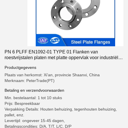
PN 6 PLFF EN1092-01 TYPE 01 Flanken van
roestvrijstalen platen met platte oppervlak voor industriële
toepassingen
Productgegevens
Plaats van herkomst: Xi'an, provincie Shaanxi, China
Merknaam: PeterTrade(PT)
Betaling en verzendvoorwaarden
Min. bestelaantal: 1 tot 10 stuks
Prijs: Bespreekbaar
Verpakking Details: Houten behuizing, tegenhouten behuizing,
pallet, enz.
Levertijd: ongeveer 15-45 dagen,
Betalingscondities: D/A, T/T, L/C, D/P