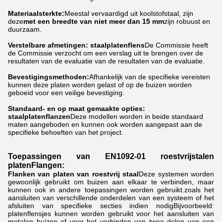
Materiaalsterkte:
Meestal vervaardigd uit koolstofstaal, zijn
deze
met een breedte van niet meer dan 15 mm
zijn robuust en
duurzaam.
Verstelbare afmetingen: staalplatenflens
De Commissie heeft
de Commissie verzocht om een verslag uit te brengen over de
resultaten van de evaluatie van de resultaten van de evaluatie.
Bevestigingsmethoden:
Afhankelijk van de specifieke vereisten
kunnen deze platen worden gelast of op de buizen worden
geboeid voor een veilige bevestiging.
Standaard- en op maat gemaakte opties:
staalplatenflanzen
Deze modellen worden in beide standaard
maten aangeboden en kunnen ook worden aangepast aan de
specifieke behoeften van het project.
Toepassingen van EN1092-01 roestvrijstalen
platen
Flangen
:
Flanken van platen van roestvrij staal
Deze systemen worden
gewoonlijk gebruikt om buizen aan elkaar te verbinden, maar
kunnen ook in andere toepassingen worden gebruikt.zoals het
aansluiten van verschillende onderdelen van een systeem of het
afsluiten van specifieke secties indien nodigBijvoorbeeld:
platenflensjes kunnen worden gebruikt voor het aansluiten van
metalen buizen of voor het verbinden van twee delen van een