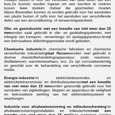
buis.Ze kunnen worden ingezet om een barrière te creëren
tussen twee stukken metaal die gescheiden moeten
blijven.Bovendien kunnen zij worden gebruikt voor het aansluiten
van plastic buizen of zelfs voor het aansluiten van verschillende
delen van een airconditioning- of verwarmingseenheid.
Olie- en gasindustrie:
met een breedte van niet meer dan 15
mm
worden vaak gebruikt in olie- en gasleidingsystemen, met
inbegrip van transport-, verwerkings- en opslagapparatuur.terwijl
een betrouwbare afdichtingsprestatie wordt geboden.
Chemische industrie:
In chemische fabrieken en chemische
verwerkende industrieën
plaat
flenzen
worden veel gebruikt in
diverse vloeistofbehandelingsapparatuur, zoals reactoren,
distillatietoren, warmtewisselaars, enz. Ze zijn corrosiebestendig
en geschikt voor de behandeling van verschillende corrosieve
media.
Energie-industrie:
In elektriciteitscentrales en
elektriciteitstransmissie- en distributiesystemen
met een breedte
van niet meer dan 15 mm
worden gewoonlijk gebruikt voor het
aansluiten van pijpleidingen, kleppen en apparatuur.de veiligheid
en betrouwbare werking van het elektriciteitssysteem te
waarborgen.
Industrie voor afvalwaterzuivering en milieubescherming:
In
afvalwaterzuiveringsinstallaties en milieutechniek
met een
breedte van niet meer dan 15 mm
Deze systemen worden