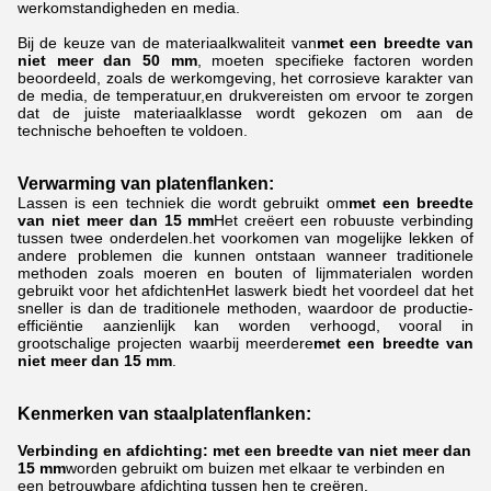
werkomstandigheden en media.
Bij de keuze van de materiaalkwaliteit van
met een breedte van
niet meer dan 50 mm
, moeten specifieke factoren worden
beoordeeld, zoals de werkomgeving, het corrosieve karakter van
de media, de temperatuur,en drukvereisten om ervoor te zorgen
dat de juiste materiaalklasse wordt gekozen om aan de
technische behoeften te voldoen.
Verwarming van platenflanken:
Lassen is een techniek die wordt gebruikt om
met een breedte
van niet meer dan 15 mm
Het creëert een robuuste verbinding
tussen twee onderdelen.het voorkomen van mogelijke lekken of
andere problemen die kunnen ontstaan wanneer traditionele
methoden zoals moeren en bouten of lijmmaterialen worden
gebruikt voor het afdichtenHet laswerk biedt het voordeel dat het
sneller is dan de traditionele methoden, waardoor de productie-
efficiëntie aanzienlijk kan worden verhoogd, vooral in
grootschalige projecten waarbij meerdere
met een breedte van
niet meer dan 15 mm
.
Kenmerken van staalplatenflanken:
Verbinding en afdichting:
met een breedte van niet meer dan
15 mm
worden gebruikt om buizen met elkaar te verbinden en
een betrouwbare afdichting tussen hen te creëren.