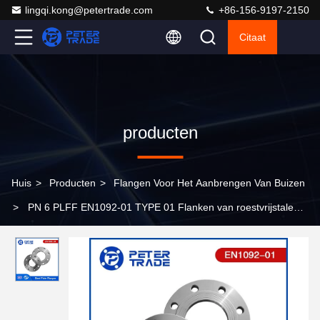
lingqi.kong@petertrade.com
+86-156-9197-2150
Citaat
producten
Huis
>
Producten
>
Flangen Voor Het Aanbrengen Van Buizen
>
PN 6 PLFF EN1092-01 TYPE 01 Flanken van roestvrijstalen
platen met platte oppervlak voor industriële toepassingen