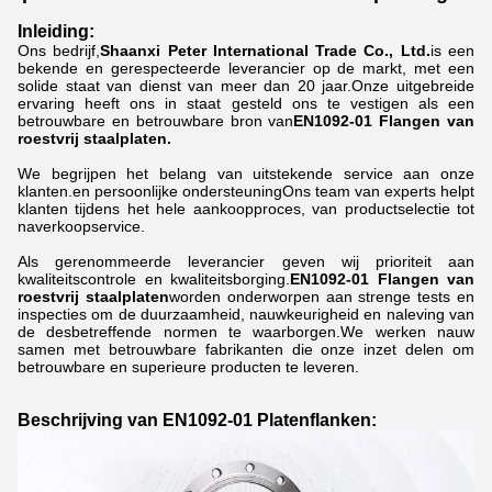
Inleiding:
Ons bedrijf,
Shaanxi Peter International Trade Co., Ltd.
is een
bekende en gerespecteerde leverancier op de markt, met een
solide staat van dienst van meer dan 20 jaar.Onze uitgebreide
ervaring heeft ons in staat gesteld ons te vestigen als een
betrouwbare en betrouwbare bron van
EN1092-01 Flangen van
roestvrij staalplaten.
We begrijpen het belang van uitstekende service aan onze
klanten.en persoonlijke ondersteuningOns team van experts helpt
klanten tijdens het hele aankoopproces, van productselectie tot
naverkoopservice.
Als gerenommeerde leverancier geven wij prioriteit aan
kwaliteitscontrole en kwaliteitsborging.
EN1092-01 Flangen van
roestvrij staalplaten
worden onderworpen aan strenge tests en
inspecties om de duurzaamheid, nauwkeurigheid en naleving van
de desbetreffende normen te waarborgen.We werken nauw
samen met betrouwbare fabrikanten die onze inzet delen om
betrouwbare en superieure producten te leveren.
Beschrijving van EN1092-01 Platenflanken: