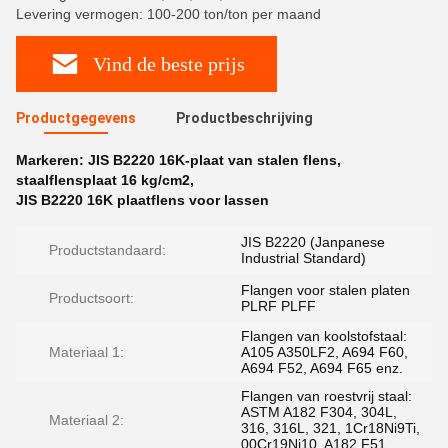
Levering vermogen: 100-200 ton/ton per maand
Vind de beste prijs
Productgegevens
Productbeschrijving
Markeren:
JIS B2220 16K-plaat van stalen flens
,
staalflensplaat 16 kg/cm2
,
JIS B2220 16K plaatflens voor lassen
JIS B2220 (Janpanese
Productstandaard:
Industrial Standard)
Flangen voor stalen platen
Productsoort:
PLRF PLFF
Flangen van koolstofstaal:
Materiaal 1:
A105 A350LF2, A694 F60,
A694 F52, A694 F65 enz.
Flangen van roestvrij staal:
ASTM A182 F304, 304L,
Materiaal 2:
316, 316L, 321, 1Cr18Ni9Ti,
00Cr19Ni10, A182 F51,