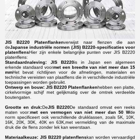
JIS B2220 Platenflanken
verwijst naar flenzen die aan
de
Japanse industriële normen (JIS) B2220-specificaties voor
platenflens
Hier zijn enkele belangrijke punten over JIS B2220
platenflens:
Standaardnaleving:
JIS B2220
is in Japan een algemeen
erkende standaard voor
met een breedte van niet meer dan 15
mm
Het bevat richtlijnen voor de afmetingen, materialen en
technische vereisten van plaatflens die in verschillende industriële
toepassingen worden gebruikt.
Ontwerp en bouw:
JIS B2220 Platenflanken
hebben een platte,
cirkelvormige schijf met gelijkmatig over de omtrek verdeelde
boutengaten.
Grootte en druk:
De
JIS B2220
De standaard omvat een reeks
maten voor:
met een vermogen van niet meer dan 50 W
de
norm specificeert ook verschillende drukklassen, zoals 5K, 10K,
16K, 20K, 30K, 40K en 63K,met vermelding van de maximale
druk die de flens zonder lek kan weerstaan.
Materiaalkeuze: JIS B2220 platenflens
kan worden vervaardigd