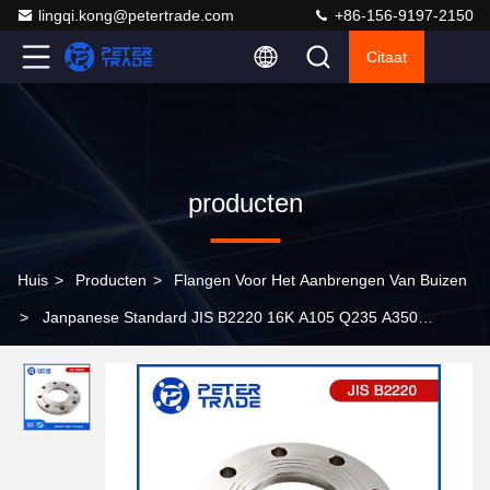
lingqi.kong@petertrade.com
+86-156-9197-2150
Citaat
producten
Huis
>
Producten
>
Flangen Voor Het Aanbrengen Van Buizen
>
Janpanese Standard JIS B2220 16K A105 Q235 A350
koolstofstaal/A182 F304 316 roestvrijstalen plaatflens PLRF
PLFF