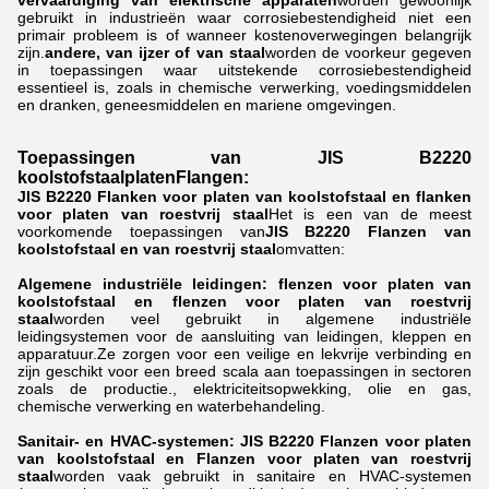
gebruikt in industrieën waar corrosiebestendigheid niet een
primair probleem is of wanneer kostenoverwegingen belangrijk
zijn.
andere, van ijzer of van staal
worden de voorkeur gegeven
in toepassingen waar uitstekende corrosiebestendigheid
essentieel is, zoals in chemische verwerking, voedingsmiddelen
en dranken, geneesmiddelen en mariene omgevingen.
Toepassingen van JIS B2220
koolstofstaalplaten
Flangen
:
JIS B2220 Flanken voor platen van koolstofstaal en flanken
voor platen van roestvrij staal
Het is een van de meest
voorkomende toepassingen van
JIS B2220 Flanzen van
koolstofstaal en van roestvrij staal
omvatten:
Algemene industriële leidingen: flenzen voor platen van
koolstofstaal en flenzen voor platen van roestvrij
staal
worden veel gebruikt in algemene industriële
leidingsystemen voor de aansluiting van leidingen, kleppen en
apparatuur.Ze zorgen voor een veilige en lekvrije verbinding en
zijn geschikt voor een breed scala aan toepassingen in sectoren
zoals de productie., elektriciteitsopwekking, olie en gas,
chemische verwerking en waterbehandeling.
Sanitair- en HVAC-systemen: JIS B2220 Flanzen voor platen
van koolstofstaal en Flanzen voor platen van roestvrij
staal
worden vaak gebruikt in sanitaire en HVAC-systemen