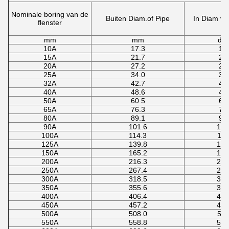
Nominale boring van de
Buiten Diam.of Pipe
In Diam va
flenster
mm
mm
do
10A
17.3
17
15A
21.7
22
20A
27.2
27
25A
34.0
34
32A
42.7
43
40A
48.6
49
50A
60.5
61
65A
76.3
77
80A
89.1
90
90A
101.6
102
100A
114.3
115
125A
139.8
141
150A
165.2
166
200A
216.3
218
250A
267.4
269
300A
318.5
321
350A
355.6
358
400A
406.4
409
450A
457.2
460
500A
508.0
511
550A
558.8
562