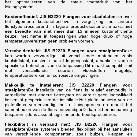
het optimaliseren van de totale voetafdruk van het
leidingsysteem.
Kosteneffectief:
JIS B2220 Flangen voor staalplaten
zijn over
het algemeen kosteneffectiever in vergelijking met andere
flenstypen.resulterend in lagere productiekostenDit maakt...
met
een breedte van niet meer dan 15 mm
een kostenefficiënte
keuze, met name in toepassingen waar hoge druk- of hoge
temperatuurvereisten geen probleem vormen.
Verscheidenheid:
JIS B2220 Flangen voor staalplaten
Deze
kan worden vervaardigd uit verschillende materialen zoals
koolstofstaal, roestvrij staal of legeringsstaal, afhankelijk van de
specifieke behoeften van de toepassing.Dit maakt compatibiliteit
met verschillende soorten vloeistoffen mogelijk,
temperatuurbereiken en corrosieve omgevingen.
Makkelijk te installeren:
JIS B2220 Flangen voor
staalplaten
De installatie van de flens is relatief eenvoudig in
vergelijking met andere flenstypen en vereist geen ingewikkeld
lassen of gespecialiseerde installatie.Het platte ontwerp van de
platenflens vereenvoudigt het uitlijningsproces en maakt het
samenboulen van de flens eenvoudigerDit kan tijd en inspanning
besparen tijdens assemblage- en onderhoudsprocedures.
Flexibiliteit in verband met:
JIS B2220 Flangen voor
staalplaten
Deze systemen bieden flexibiliteit bij het aansluiten
van verschillende componenten, zoals buizen, kleppen en