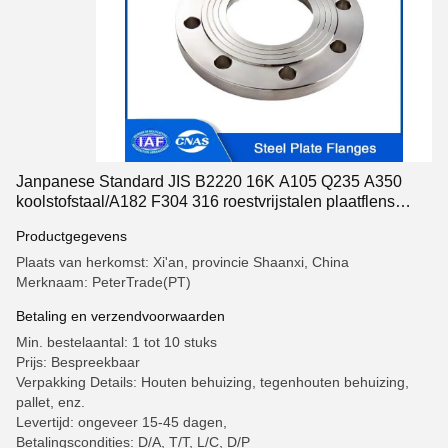
Janpanese Standard JIS B2220 16K A105 Q235 A350
koolstofstaal/A182 F304 316 roestvrijstalen plaatflens
PLRF PLFF
Productgegevens
Plaats van herkomst: Xi'an, provincie Shaanxi, China
Merknaam: PeterTrade(PT)
Betaling en verzendvoorwaarden
Min. bestelaantal: 1 tot 10 stuks
Prijs: Bespreekbaar
Verpakking Details: Houten behuizing, tegenhouten behuizing,
pallet, enz.
Levertijd: ongeveer 15-45 dagen,
Betalingscondities: D/A, T/T, L/C, D/P