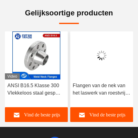
Gelijksoortige producten
Video
ANSI B16.5 Klasse 300
Flangen van de nek van
Vlekkeloos staal gesp
het laswerk van roestvrij
halsflenzen A182
staal A182 304/316L
304/316L WNRF
WNRF
Vind de beste prijs
Vind de beste prijs
Verhoogd gezicht en plat
gezicht