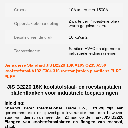
Grootte:
10A tot en met 1500A
Zwarte verf / roestvrije olie /
Oppervlaktebehandeling:
warm gegalvaniseerd
Bepaling van de druk:
16 kg/cm2
Sanitair, HVAC en algemene
Toepassingen:
industriële leidingsystemen
Janpanese Standard JIS B2220 16K A105 Q235 A350
koolstofstaal/A182 F304 316 roestvrijstalen plaatflens PLRF
PLFF
JIS B2220 16K koolstofstaal- en roestvrijstalen
platenflanken voor industriële toepassingen
Inleiding:
Shaanxi Peter International Trade Co., Ltd.
Wij zijn een
gerenommeerde en gevestigde leverancier met een bewezen
staat van dienst van meer dan 20 jaar op de markt.
JIS B2220
Flangen van koolstofstaalplaten en flangen van roestvrij
staal.