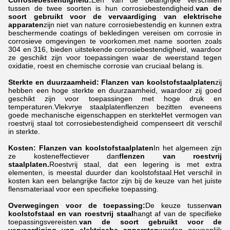
tussen de twee soorten is hun corrosiebestendigheid.
van de
soort gebruikt voor de vervaardiging van elektrische
apparaten
zijn niet van nature corrosiebestendig en kunnen extra
beschermende coatings of bekledingen vereisen om corrosie in
corrosieve omgevingen te voorkomen.met name soorten zoals
304 en 316, bieden uitstekende corrosiebestendigheid, waardoor
ze geschikt zijn voor toepassingen waar de weerstand tegen
oxidatie, roest en chemische corrosie van cruciaal belang is.
Sterkte en duurzaamheid: Flanzen van koolstofstaalplaten
zij
hebben een hoge sterkte en duurzaamheid, waardoor zij goed
geschikt zijn voor toepassingen met hoge druk en
temperaturen.Vlekvrye staalplatenflenzen bezitten eveneens
goede mechanische eigenschappen en sterkteHet vermogen van
roestvrij staal tot corrosiebestendigheid compenseert dit verschil
in sterkte.
Kosten: Flanzen van koolstofstaalplaten
In het algemeen zijn
ze kosteneffectiever dan
flenzen van roestvrij
staalplaten.
Roestvrij staal, dat een legering is met extra
elementen, is meestal duurder dan koolstofstaal.Het verschil in
kosten kan een belangrijke factor zijn bij de keuze van het juiste
flensmateriaal voor een specifieke toepassing.
Overwegingen voor de toepassing:
De keuze tussen
van
koolstofstaal en van roestvrij staal
hangt af van de specifieke
toepassingsvereisten.
van de soort gebruikt voor de
vervaardiging van elektrische apparaten
worden gewoonlijk