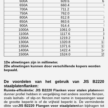
600A
609.6
613
650A
660.4
66
700A
711.2
71
750A
762.0
76
800A
812.8
81
850A
863.6
86
900A
914.4
91
1000A
1061.0
10
1100A
1117.6
11
1200A
1219.2
12
1300A
1320.8
132
1350A
1371.6
137
1400A
1422.4
142
1500A
1524.0
152
1De afmetingen zijn in millimeter.
2De afmetingen kunnen door verschillende kopers worden
bepaald.
De voordelen van het gebruik van JIS B2220
staalplatenflanken:
Ruimte-efficiëntie:
JIS B2220 Flanken voor stalen platen
een
dunner profiel hebben in vergelijking met andere soorten flenzen,
zoals lashals- of slip-on flenzen.met name in toepassingen waar
de grootte beperkt is of de vrijheid beperkt is. De verminderde
dikte van
JIS B2220 Flangen voor staalplaten
kan bijdragen tot