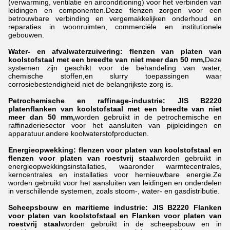
(verwarming, ventilatie en airconditioning) voor het verbinden van
leidingen en componenten.Deze flenzen zorgen voor een
betrouwbare verbinding en vergemakkelijken onderhoud en
reparaties in woonruimten, commerciële en institutionele
gebouwen.
Water- en afvalwaterzuivering: flenzen van platen van
koolstofstaal
met een breedte van niet meer dan 50 mm,
Deze
systemen zijn geschikt voor de behandeling van water,
chemische stoffen,en slurry toepassingen waar
corrosiebestendigheid niet de belangrijkste zorg is.
Petrochemische en raffinage-industrie: JIS B2220
platenflanken van koolstofstaal
met een breedte van niet
meer dan 50 mm,
worden gebruikt in de petrochemische en
raffinaderiesector voor het aansluiten van pijpleidingen en
apparatuur.andere koolwaterstofproducten.
Energieopwekking: flenzen voor platen van koolstofstaal en
flenzen voor platen van roestvrij staal
worden gebruikt in
energieopwekkingsinstallaties, waaronder warmtecentrales,
kerncentrales en installaties voor hernieuwbare energie.Ze
worden gebruikt voor het aansluiten van leidingen en onderdelen
in verschillende systemen, zoals stoom-, water- en gasdistributie.
Scheepsbouw en maritieme industrie: JIS B2220 Flanken
voor platen van koolstofstaal en Flanken voor platen van
roestvrij staal
worden gebruikt in de scheepsbouw en in