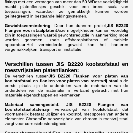
fittings.met een vermogen van meer dan 50 WDeze veelzijdigheid
maakt platenflensjes geschikt voor een breed scala van
toepassingen, waardoor ze gemakkelijk kunnen worden
geïntegreerd in bestaande leidingsystemen.
Gewichtsvermindering
: Door hun dunnere profiel,
JIS B2220
Flangen voor staalplaten
Deze mogelijkheden kunnen voordelig
zijn in toepassingen waarbij gewichtsreductie in aanmerking moet
worden genomen, zoals offshoreplatforms of mobiele
apparatuur.Het verminderde gewicht kan het hanteren
vergemakkelijken, transport en installatie.
Verschillen tussen JIS B2220 koolstofstaal en
roestvrijstalen platenflanken:
De verschillen tussen
JIS B2220 Flanken voor platen van
koolstofstaal en flanken voor platen van roestvrij staal
In de
eerste plaats zijn de onderdelen van de materialen van de
onderdelen van de materialen in verband gebracht met hun
materiële eigenschappen en kenmerken.
Materiaal samengesteld:
JIS B2220 Flangen van
koolstofstaalplaten
zijn vervaardigd van koolstofstaal, dat
voornamelijk bestaat uit ijzer en koolstof, met sporen van andere
elementen.ChroomDe aanwezigheid van chroom in roestvrij staal
zorgt voor corrosiebestendigheid.
Corrosiebestendigheid:
Een van de belangrijke verschillen