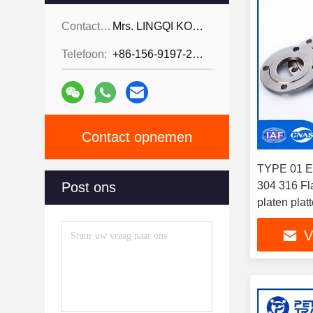
Contactpersonen:
Mrs. LINGQI KONG
Telefoon:
+86-156-9197-2150
Contact opnemen
TYPE 01 E
Post ons
304 316 Fla
platen pla
DN10-DN6
V