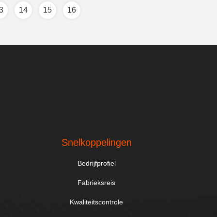
3
14
15
16
.
Snelkoppelingen
Bedrijfprofiel
Fabrieksreis
Kwaliteitscontrole