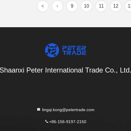
9
10
11
12
1
Shaanxi Peter International Trade Co., Ltd
lingqi.kong@petertrade.com
+86-156-9197-2150