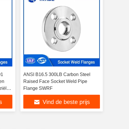
01
ANSI B16.5 300LB Carbon Steel
ten
Raised Face Socket Weld Pipe
riële
Flange SWRF
s
Vind de beste prijs