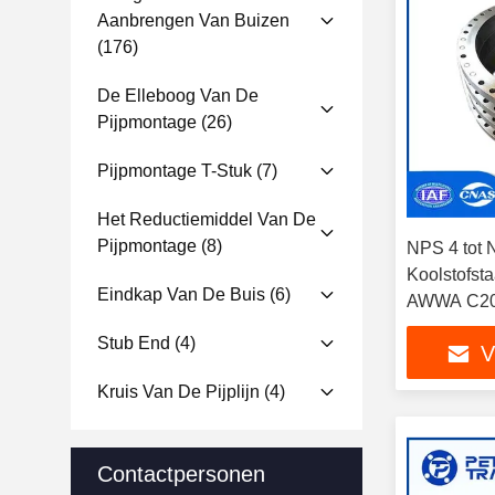
Aanbrengen Van Buizen
(176)
De Elleboog Van De
Pijpmontage
(26)
Pijpmontage T-Stuk
(7)
Het Reductiemiddel Van De
Pijpmontage
(8)
NPS 4 tot
Koolstofstaa
Eindkap Van De Buis
(6)
AWWA C207
afvalwaterz
Stub End
(4)
V
Kruis Van De Pijplijn
(4)
Contactpersonen