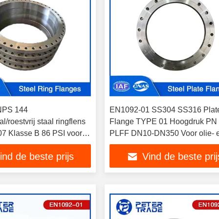
 NPS 144
EN1092-01 SS304 SS316 Plat
l/roestvrij staal ringflens
Flange TYPE 01 Hoogdruk PN
 Klasse B 86 PSI voor
PLFF DN10-DN350 Voor olie- 
uivering
gasleidingen
ind de beste prijs
Vind de beste prij