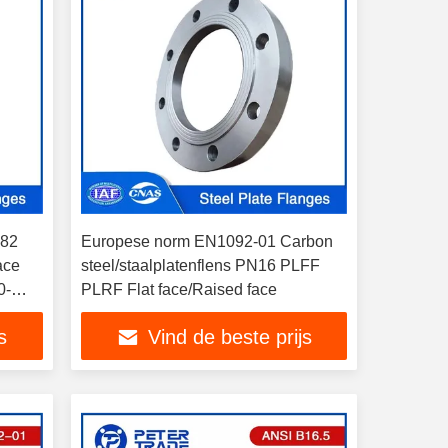
182
Europese norm EN1092-01 Carbon
ace
steel/staalplatenflens PN16 PLFF
0-
PLRF Flat face/Raised face
trie
s
Vind de beste prijs