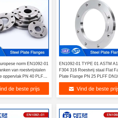
uropese norm EN1092-01
EN1092-01 TYPE 01 ASTM A
nken van roestvrijstalen
F304 316 Roestvrij staal Flat F
tte oppervlak PN 40 PLFF
Plate Flange PN 25 PLFF DN1
00
DN800 voor de chemische indus
ind de beste prijs
Vind de beste prij