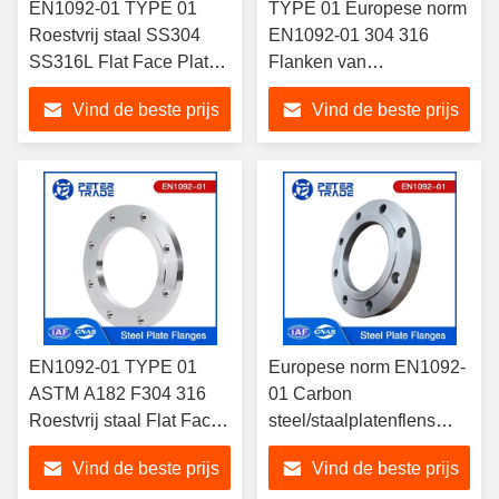
EN1092-01 TYPE 01
TYPE 01 Europese norm
Roestvrij staal SS304
EN1092-01 304 316
SS316L Flat Face Plate
Flanken van
Flange PN 63 PLFF in
roestvrijstalen platen
Vind de beste prijs
Vind de beste prijs
hogedruktoepassingen
platte oppervlak PN 40
PLFF DN10-DN600
EN1092-01 TYPE 01
Europese norm EN1092-
ASTM A182 F304 316
01 Carbon
Roestvrij staal Flat Face
steel/staalplatenflens
Plate Flange PN 25
PN16 PLFF PLRF Flat
Vind de beste prijs
Vind de beste prijs
PLFF DN10-DN800 voor
face/Raised face