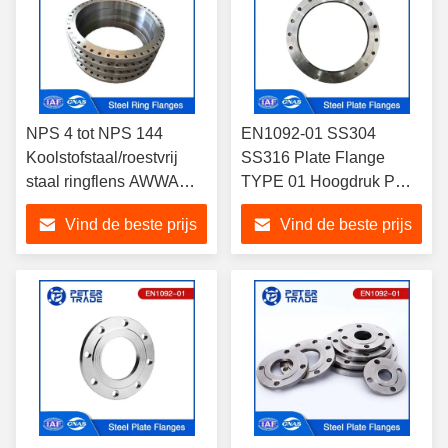
NPS 4 tot NPS 144
EN1092-01 SS304
Koolstofstaal/roestvrij
SS316 Plate Flange
staal ringflens AWWA
TYPE 01 Hoogdruk PN
C207 Klasse B 86 PSI
100 PLFF DN10-DN350
Vind de beste prijs
Vind de beste prijs
voor afvalwaterzuivering
Voor olie- en
gasleidingen