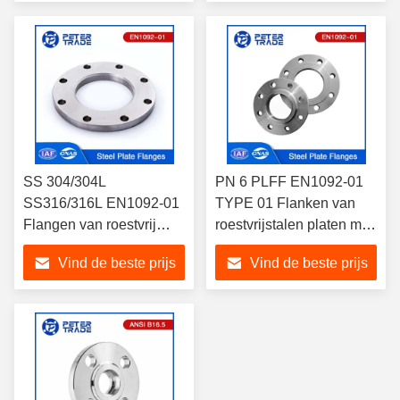
de chemische industrie
SS 304/304L
PN 6 PLFF EN1092-01
SS316/316L EN1092-01
TYPE 01 Flanken van
Flangen van roestvrij
roestvrijstalen platen met
staalplaten PN 10 PLFF
platte oppervlak voor
Vind de beste prijs
Vind de beste prijs
voor buisbouw
industriële toepassingen