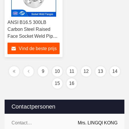
ANSI B16.5 300LB
Carbon Steel Raised
Face Socket Weld Pipe
Flange SWRF
Vind de beste prijs
9
10
11
12
13
14
15
16
Contactpersonen
Contactpersonen:
Mrs. LINGQI KONG