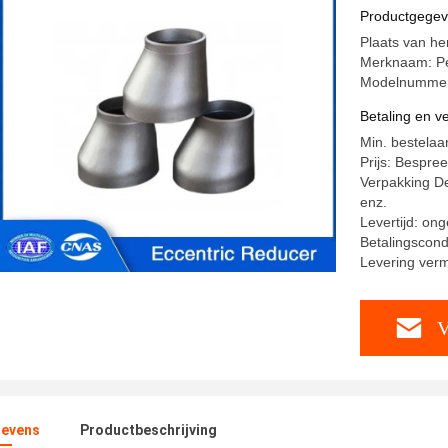
voor pijp
Productgege
Plaats van he
Merknaam: Pe
Modelnummer:
Betaling en 
Min. bestelaan
Prijs: Bespre
Verpakking De
enz.
Levertijd: on
Betalingscondi
Levering ver
V
evens
Productbeschrijving