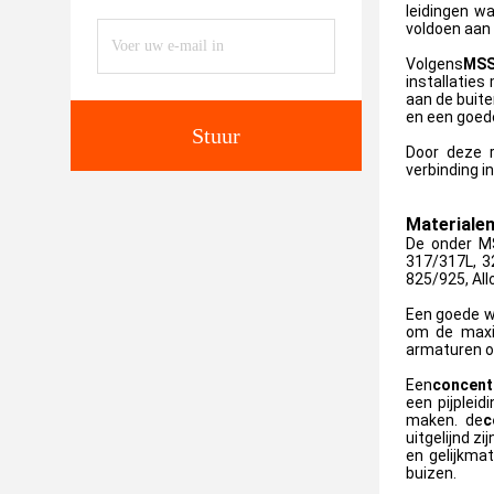
leidingen w
voldoen aan 
Volgens
MSS
installatie
aan de buite
en een goede
Stuur
Door deze ri
verbinding i
Materiale
De onder MS
317/317L, 32
825/925, All
Een goede w
om de maxi
armaturen o
Een
concentr
een pijplei
maken. de
c
uitgelijnd z
en gelijkma
buizen.