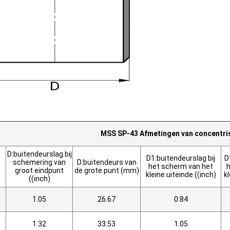
MSS SP-43 Afmetingen van concentri
D:buitendeurslag bij
D1:buitendeurslag bij
D
schemering van
D:buitendeurs van
het scherm van het
h
groot eindpunt
de grote punt (mm)
kleine uiteinde ((inch)
k
((inch)
1.05
26.67
0.84
1.32
33.53
1.05