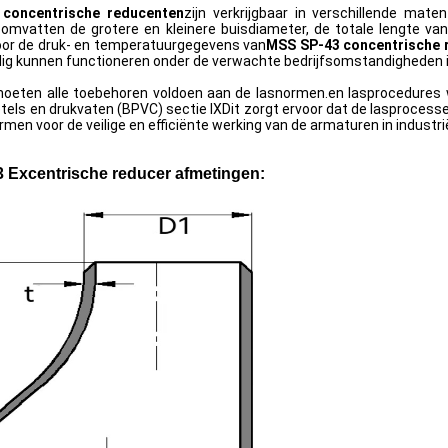
concentrische reducenten
zijn verkrijgbaar in verschillende mat
omvatten de grotere en kleinere buisdiameter, de totale lengte va
voor de druk- en temperatuurgegevens van
MSS SP-43 concentrische 
ilig kunnen functioneren onder de verwachte bedrijfsomstandigheden 
oeten alle toebehoren voldoen aan de lasnormen.en lasprocedures w
tels en drukvaten (BPVC) sectie IXDit zorgt ervoor dat de lasprocess
rmen voor de veilige en efficiënte werking van de armaturen in industr
 Excentrische reducer afmetingen: