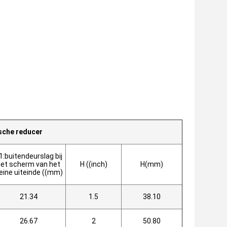
sche reducer
1:buitendeurslag bij
et scherm van het
H ((inch)
H(mm)
leine uiteinde ((mm)
21.34
1.5
38.10
26.67
2
50.80