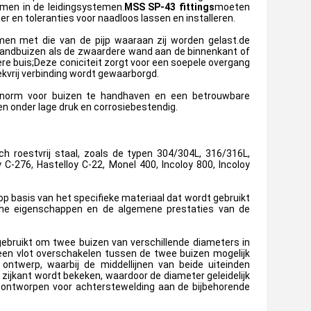
mmen in de leidingsystemen.
MSS SP-43 fittings
moeten
 en toleranties voor naadloos lassen en installeren.
n met die van de pijp waaraan zij worden gelast.de
wandbuizen als de zwaardere wand aan de binnenkant of
ere buis;Deze coniciteit zorgt voor een soepele overgang
ekvrij verbinding wordt gewaarborgd.
e norm voor buizen te handhaven en een betrouwbare
en onder lage druk en corrosiebestendig.
 roestvrij staal, zoals de typen 304/304L, 316/316L,
y C-276, Hastelloy C-22, Monel 400, Incoloy 800, Incoloy
 basis van het specifieke materiaal dat wordt gebruikt
che eigenschappen en de algemene prestaties van de
gebruikt om twee buizen van verschillende diameters in
.een vlot overschakelen tussen de twee buizen mogelijk
ntwerp, waarbij de middellijnen van beide uiteinden
de zijkant wordt bekeken, waardoor de diameter geleidelijk
n ontworpen voor achterstewelding aan de bijbehorende