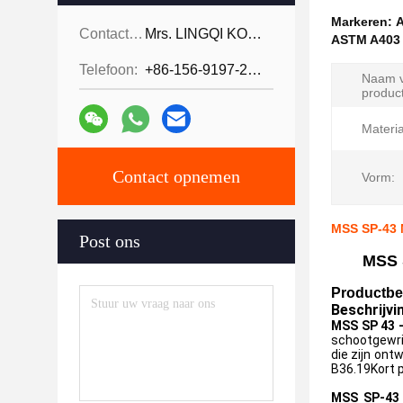
Markeren:
A
Contactpersonen:
Mrs. LINGQI KONG
ASTM A403 
Telefoon:
+86-156-9197-2150
Naam v
product
Materia
Contact opnemen
Vorm:
MSS SP-43 N
Post ons
MSS 
Productbes
Beschrijvi
MSS SP 43 -
schootgewri
die zijn ont
B36.19Kort p
MSS SP-43 -