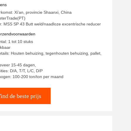
letsingsoplossingen
vens
rkomst: Xi'an, provincie Shaanxi, China
terTrade(PT)
 MSS SP 43 Butt weld/naadloze excentrische reducer
verzendvoorwaarden
tal: 1 tot 10 stuks
ekbaar
tails: Houten behuizing, tegenhouten behuizing, pallet,
geveer 15-45 dagen,
ties: D/A, T/T, L/C, D/P
mogen: 100-200 ton/ton per maand
ind de beste prijs