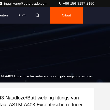
lingqi.kong@petertrade.com
+86-156-9197-2150
nten
Citaat
Dutch
STM A403 Excentrische reducers voor pijpletsingsoplossingen
 Naadloze/Butt welding fittings van
 staal ASTM A403 Excentrische reducers