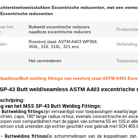
chtersteelsweisstukken Excentrische reducenten
,
met een vermo
Excentrische reducenten
an het
Buttweld excentrische reducers
Productsta
:
naadloze excentrische reducers
Roestvrij staal: ASTM A403 WP304,
len:
Verbinding
304L, 316, 316L, 321 enz.
Het verminderen
Toepassin
aadloze/Butt welding fittings van roestvrij staal ASTM A403 Exc
SP-43 Butt weld/seamless ASTM A403 excentrische r
chrijving:
ng van het MSS SP-43 Butt Welding Fittings:
 Buttwelding fittings
zijn vervaardigd voor toepassingen waarbij lage
chten, caps, 180° lange radius retour, evenals concentrische en exce
worpen voor compatibiliteit met de pijpen van schema 5S en 10S in alle
atroon stub uiteinden zijn echter geschikt voor gebruik met SCH 40S 
 Buttwelding fittings
De schommelingen van de koppelingen zijn