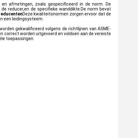
en en afmetingen, zoals gespecificeerd in de norm. De
n de reducer,en de specifieke wanddikte.De norm bevat
reducenten
Deze kwaliteitsnormen zorgen ervoor dat de
in een leidingsysteem.
orden gekwalificeerd volgens de richtlijnen van ASME-
en correct worden uitgevoerd en voldoen aan de vereiste
iële toepassingen.