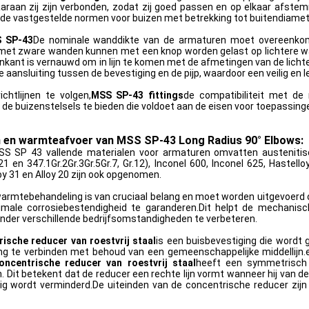
aaraan zij zijn verbonden, zodat zij goed passen en op elkaar afste
de vastgestelde normen voor buizen met betrekking tot buitendiameter
 SP-43
De nominale wanddikte van de armaturen moet overeenkome
s met zware wanden kunnen met een knop worden gelast op lichtere 
nkant is vernauwd om in lijn te komen met de afmetingen van de licht
 aansluiting tussen de bevestiging en de pijp, waardoor een veilig en l
chtlijnen te volgen,
MSS SP-43 fittings
de compatibiliteit met d
n de buizenstelsels te bieden die voldoet aan de eisen voor toepassing
n en warmteafvoer van MSS SP-43 Long Radius 90° Elbows:
S SP 43 vallende materialen voor armaturen omvatten austenitisch
1 en 347.1Gr.2Gr.3Gr.5Gr.7, Gr.12), Inconel 600, Inconel 625, Hastello
oy 31 en Alloy 20 zijn ook opgenomen.
armtebehandeling is van cruciaal belang en moet worden uitgevoerd op
male corrosiebestendigheid te garanderen.Dit helpt de mechanis
nder verschillende bedrijfsomstandigheden te verbeteren.
ische reducer van roestvrij staal
is een buisbevestiging die wordt 
ding te verbinden met behoud van een gemeenschappelijke middellijn
oncentrische reducer van roestvrij staal
heeft een symmetrisch o
ijn. Dit betekent dat de reducer een rechte lijn vormt wanneer hij van 
tig wordt verminderd.De uiteinden van de concentrische reducer zij