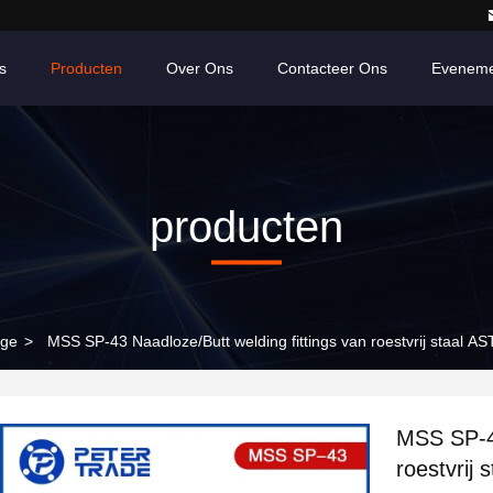
s
Producten
Over Ons
Contacteer Ons
Eveneme
producten
age
>
MSS SP-43 Naadloze/Butt welding fittings van roestvrij staal A
MSS SP-43
roestvrij