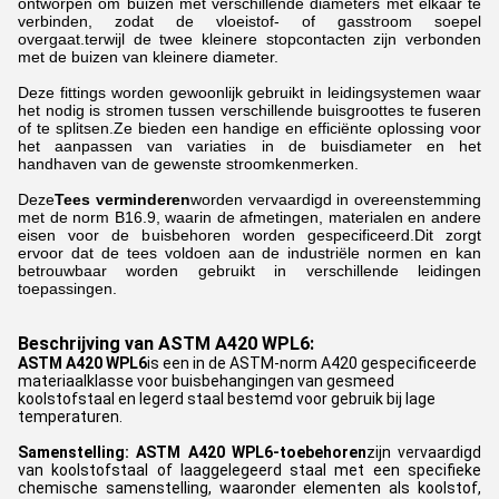
ontworpen om buizen met verschillende diameters met elkaar te
verbinden, zodat de vloeistof- of gasstroom soepel
overgaat.terwijl de twee kleinere stopcontacten zijn verbonden
met de buizen van kleinere diameter.
Deze fittings worden gewoonlijk gebruikt in leidingsystemen waar
het nodig is stromen tussen verschillende buisgroottes te fuseren
of te splitsen.Ze bieden een handige en efficiënte oplossing voor
het aanpassen van variaties in de buisdiameter en het
handhaven van de gewenste stroomkenmerken.
Deze
Tees verminderen
worden vervaardigd in overeenstemming
met de norm B16.9, waarin de afmetingen, materialen en andere
eisen voor de buisbehoren worden gespecificeerd.Dit zorgt
ervoor dat de tees voldoen aan de industriële normen en kan
betrouwbaar worden gebruikt in verschillende leidingen
toepassingen.
Beschrijving van ASTM A420 WPL6:
ASTM A420 WPL6
is een in de ASTM-norm A420 gespecificeerde
materiaalklasse voor buisbehangingen van gesmeed
koolstofstaal en legerd staal bestemd voor gebruik bij lage
temperaturen.
Samenstelling: ASTM A420 WPL6-toebehoren
zijn vervaardigd
van koolstofstaal of laaggelegeerd staal met een specifieke
chemische samenstelling, waaronder elementen als koolstof,