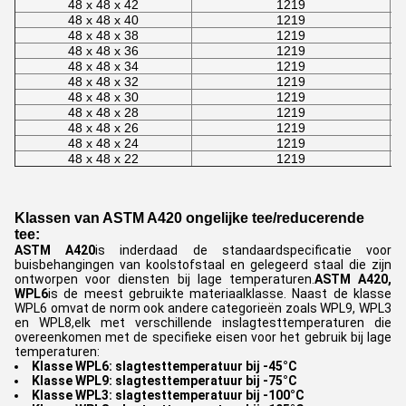
48 x 48 x 42
1219
48 x 48 x 40
1219
48 x 48 x 38
1219
48 x 48 x 36
1219
48 x 48 x 34
1219
48 x 48 x 32
1219
48 x 48 x 30
1219
48 x 48 x 28
1219
48 x 48 x 26
1219
48 x 48 x 24
1219
48 x 48 x 22
1219
Klassen van ASTM A420 ongelijke tee/reducerende
tee:
ASTM A420
is inderdaad de standaardspecificatie voor
buisbehangingen van koolstofstaal en gelegeerd staal die zijn
ontworpen voor diensten bij lage temperaturen.
ASTM A420,
WPL6
is de meest gebruikte materiaalklasse. Naast de klasse
WPL6 omvat de norm ook andere categorieën zoals WPL9, WPL3
en WPL8,elk met verschillende inslagtesttemperaturen die
overeenkomen met de specifieke eisen voor het gebruik bij lage
temperaturen:
Klasse WPL6: slagtesttemperatuur bij -45°C
Klasse WPL9: slagtesttemperatuur bij -75°C
Klasse WPL3: slagtesttemperatuur bij -100°C