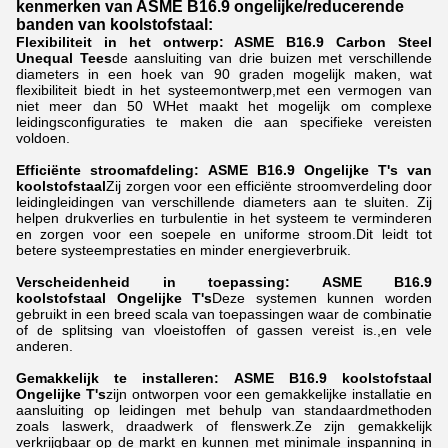
kenmerken van ASME B16.9 ongelijke/reducerende
banden van koolstofstaal:
Flexibiliteit in het ontwerp: ASME B16.9 Carbon Steel
Unequal Tees
de aansluiting van drie buizen met verschillende
diameters in een hoek van 90 graden mogelijk maken, wat
flexibiliteit biedt in het systeemontwerp,met een vermogen van
niet meer dan 50 WHet maakt het mogelijk om complexe
leidingsconfiguraties te maken die aan specifieke vereisten
voldoen.
Efficiënte stroomafdeling:
ASME B16.9 Ongelijke T's van
koolstofstaal
Zij zorgen voor een efficiënte stroomverdeling door
leidingleidingen van verschillende diameters aan te sluiten. Zij
helpen drukverlies en turbulentie in het systeem te verminderen
en zorgen voor een soepele en uniforme stroom.Dit leidt tot
betere systeemprestaties en minder energieverbruik.
Verscheidenheid in toepassing: ASME B16.9
koolstofstaal
Ongelijke T's
Deze systemen kunnen worden
gebruikt in een breed scala van toepassingen waar de combinatie
of de splitsing van vloeistoffen of gassen vereist is.,en vele
anderen.
Gemakkelijk te installeren: ASME B16.9 koolstofstaal
Ongelijke T's
zijn ontworpen voor een gemakkelijke installatie en
aansluiting op leidingen met behulp van standaardmethoden
zoals laswerk, draadwerk of flenswerk.Ze zijn gemakkelijk
verkrijgbaar op de markt en kunnen met minimale inspanning in