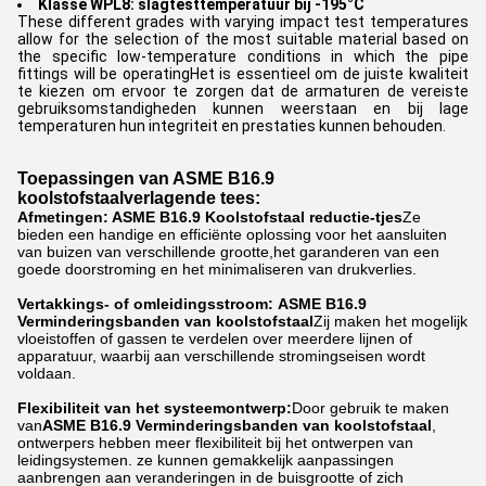
Klasse WPL8: slagtesttemperatuur bij -195°C
These different grades with varying impact test temperatures
allow for the selection of the most suitable material based on
the specific low-temperature conditions in which the pipe
fittings will be operatingHet is essentieel om de juiste kwaliteit
te kiezen om ervoor te zorgen dat de armaturen de vereiste
gebruiksomstandigheden kunnen weerstaan en bij lage
temperaturen hun integriteit en prestaties kunnen behouden.
Toepassingen van ASME B16.9
koolstofstaalverlagende tees:
Afmetingen: ASME B16.9 Koolstofstaal reductie-tjes
Ze
bieden een handige en efficiënte oplossing voor het aansluiten
van buizen van verschillende grootte,het garanderen van een
goede doorstroming en het minimaliseren van drukverlies.
Vertakkings- of omleidingsstroom:
ASME B16.9
Verminderingsbanden van koolstofstaal
Zij maken het mogelijk
vloeistoffen of gassen te verdelen over meerdere lijnen of
apparatuur, waarbij aan verschillende stromingseisen wordt
voldaan.
Flexibiliteit van het systeemontwerp:
Door gebruik te maken
van
ASME B16.9 Verminderingsbanden van koolstofstaal
,
ontwerpers hebben meer flexibiliteit bij het ontwerpen van
leidingsystemen. ze kunnen gemakkelijk aanpassingen
aanbrengen aan veranderingen in de buisgrootte of zich