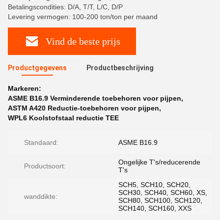
Betalingscondities: D/A, T/T, L/C, D/P
Levering vermogen: 100-200 ton/ton per maand
Vind de beste prijs
Productgegevens
Productbeschrijving
Markeren:
ASME B16.9 Verminderende toebehoren voor pijpen
,
ASTM A420 Reductie-toebehoren voor pijpen
,
WPL6 Koolstofstaal reductie TEE
Standaard:
ASME B16.9
Ongelijke T's/reducerende
Productsoort:
T's
SCH5, SCH10, SCH20,
SCH30, SCH40, SCH60, XS,
wanddikte:
SCH80, SCH100, SCH120,
SCH140, SCH160, XXS