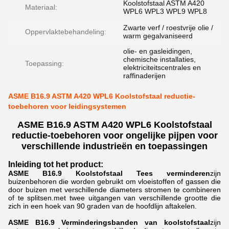
Koolstofstaal ASTM A420
Materiaal:
WPL6 WPL3 WPL9 WPL8
Zwarte verf / roestvrije olie /
Oppervlaktebehandeling:
warm gegalvaniseerd
olie- en gasleidingen,
chemische installaties,
Toepassing:
elektriciteitscentrales en
raffinaderijen
ASME B16.9 ASTM A420 WPL6 Koolstofstaal reductie-
toebehoren voor leidingsystemen
ASME B16.9 ASTM A420 WPL6 Koolstofstaal
reductie-toebehoren voor ongelijke pijpen voor
verschillende industrieën en toepassingen
Inleiding tot het product:
ASME B16.9
Koolstofstaal
Tees verminderen
zijn
buizenbehoren die worden gebruikt om vloeistoffen of gassen die
door buizen met verschillende diameters stromen te combineren
of te splitsen.met twee uitgangen van verschillende grootte die
zich in een hoek van 90 graden van de hoofdlijn aftakelen.
ASME B16.9 Verminderingsbanden van koolstofstaal
zijn