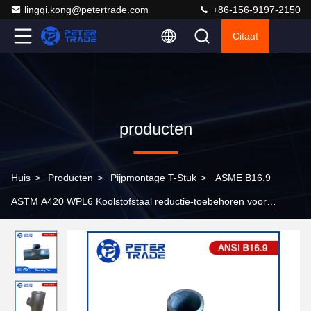
lingqi.kong@petertrade.com
+86-156-9197-2150
Citaat
producten
Huis
>
Producten
>
Pijpmontage T-Stuk
>
ASME B16.9
ASTM A420 WPL6 Koolstofstaal reductie-toebehoren voor
leidingsystemen