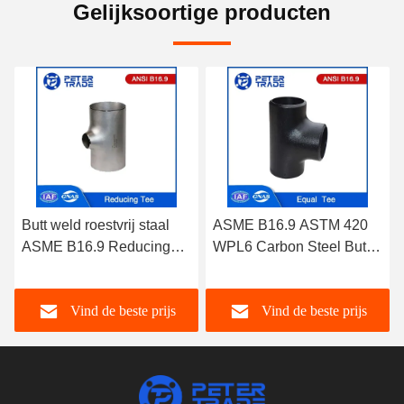
Gelijksoortige producten
Butt weld roestvrij staal
ASME B16.9 ASTM 420
ASME B16.9 Reducing
WPL6 Carbon Steel Butt
Tee/Unequal Tee SCH5S-
Gelast Gelijk Tee 1/2 Inch
SCHXXS ASTM WP304
tot 48 Inch SCH40 voor
Vind de beste prijs
Vind de beste prijs
WP316
waterbehandeling