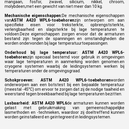
mangaan, fosfor, zwavel, silicium, nikkel, chroom,
molybdeen,met een gewicht van niet meer dan 10 kg.
Mechanische eigenschappen:
De mechanische eigenschappen
van
ASTM A420 WPL6-toebehoren
zijn ontworpen om aan
specifieke eisen voor treksterkte, opbrengststerkte,
verlengbaarheid en slagsterkte bij lage temperaturen te
voldoen.Deze eigenschappen zorgen ervoor dat de armaturen
bestand zijn tegen de spanningen en omstandigheden die
worden ondervonden bij lage temperatuurtoepassingen.
Onderhoud bij lage temperatuur:
ASTM A420
WPL6-
toebehoren
zijn speciaal bestemd voor gebruik in omgevingen
waar lage temperaturen in aanmerking worden genomen.en
cryogene systemen waarbij de leidingsystemen werken bij
temperaturen onder de omgevingsgraad.
Schokproeven: ASTM A420 WPL6-toebehoren
worden
onderworpen aan een botstest bij een bepaalde temperatuur
(meestal -45°C) om ervoor te zorgen dat zij de nodige taaiheid en
weerstand tegen breekbaarheid bij lage temperaturen bezitten.
Lasbaarheid: ASTM A420 WPL6
de armaturen kunnen worden
gelast met gebruikmaking van gemeenschappelijke
lasmethoden en -technieken, waardoor zij doeltreffend kunnen
worden geïnstalleerd en geïntegreerd in leidingsystemen.