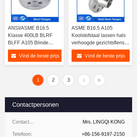
ANSI/ASME B16.5
ASME B16.5 A105
Klasse 400LB BLRF
Koolstofstaal lassen hals
BLFF A105 Blinde
verhoogde gezichtsflens
flenzen van koolstofstaal
klasse 2500LB WNRF
Vind de beste prijs
Vind de beste prijs
en roestvrij staal voor
voor industriële
olie- en gasleidingen
hogedrukleidingen
1
2
3
Contactpersonen
Contactpersonen:
Mrs. LINGQI KONG
Telefoon:
+86-156-9197-2150