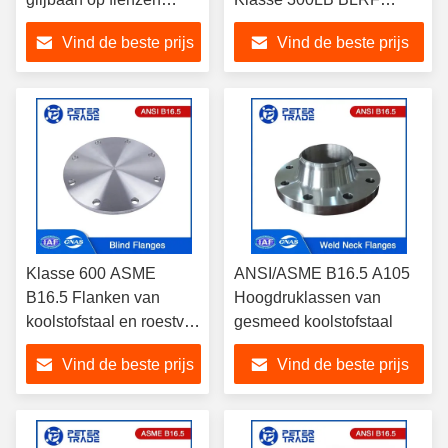
opgeheven gezicht
Geheven gezicht voor de
Vind de beste prijs
Vind de beste prijs
A105 SORF voor de
chemische industrie
olie- en gasindustrie
Klasse 600 ASME
ANSI/ASME B16.5 A105
B16.5 Flanken van
Hoogdruklassen van
koolstofstaal en roestvrij
gesmeed koolstofstaal
staal Blinde flanken RF
Vind de beste prijs
Vind de beste prijs
NPS 1/2 tot 24 voor olie-
en gasleidingen