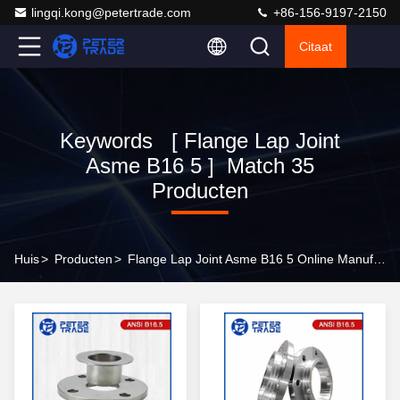
lingqi.kong@petertrade.com
+86-156-9197-2150
Citaat
Keywords [ Flange Lap Joint
Asme B16 5 ] Match 35
Producten
Huis
>
Producten
>
Flange Lap Joint Asme B16 5 Online Manufacturer