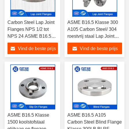
Carbon Steel Lap Joint
ASME B16.5 Klasse 300
Flanges NPS 1/2 tot
A105 Carbon Steel/ 304
NPS 24 ASME B16.5
roestvrij staal Lap Joint
LJRF 1500LB in hoge
Flange Lifted Face LJRF
Vind de beste prijs
Vind de beste prijs
druk industriële
omgeving
ASME B16.5 Klasse
ASME B16.5 A105
1500 koolstofstaal
Carbon Steel Blind Flange
glijbaan op flenzen
Klasse 300LB BLRF