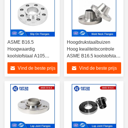
ASME B16.5
Hoogdrukstaalbuizen
Hoogwaardig
Hoog kwaliteitscontrole
koolstofstaal A105
ASME B16.5 koolstofstaal
gesmeed slip on flange
opgeheven gesigssweis
Vind de beste prijs
Vind de beste prijs
klasse 300LB RF FF
hals klasse 900LB WNRF
voor de olie- en
gasindustrie