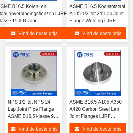
SME B16.5 Kolen- en
ASME B16.5 Koolstofstaal
taallapverbindingsflenzen LJRF
A105 1/2' tot 24' Lap Joint
lasse 150LB voor
Flange Welding LJRF
lektriciteitsopwekkingsinstallaties
Class 600LB Voor olie- en
Vind de beste prijs
Vind de beste prijs
gasleidingen
NPS 1/2' tot NPS 24'
ASME B16.5 A105 A350
Lap Joint Pipe Flange
A420 Carbon Steel Lap
ASME B16.5 klasse 900
Joint Flanges LJRF
voor toepassingen
Klasse 2500LB Voor
Vind de beste prijs
Vind de beste prijs
onder hoge druk
industriële toepassingen