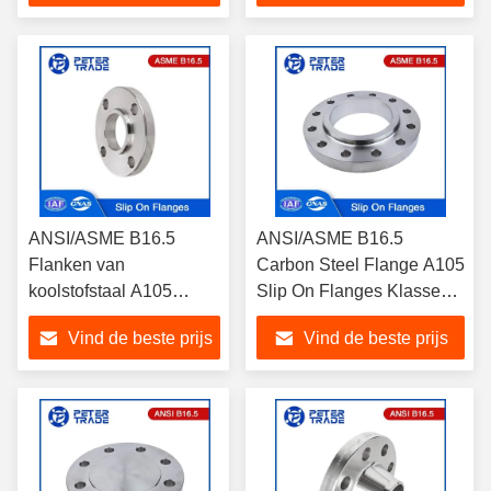
onder hoge druk
ANSI/ASME B16.5
ANSI/ASME B16.5
Flanken van
Carbon Steel Flange A105
koolstofstaal A105
Slip On Flanges Klasse
gesmeed slip op flenzen
1500LB Voor
Vind de beste prijs
Vind de beste prijs
klasse 900LB
waterleidingsysteem
opgeheven gezicht voor
de chemische industrie